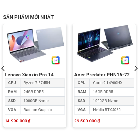
SẢN PHẨM MỚI NHẤT
Lenovo Xiaoxin Pro 14
Acer Predator PHN16-72
CPU
Ryzen 7-8745H
CPU
Core i9-14900HX
RAM
24GB DDR5
RAM
16GB DDR5
SSD
1000GB Nvme
SSD
1000GB Nvme
VGA
Radeon Graphic
VGA
Nvidia RTX4060
14.990.000
₫
29.500.000
₫