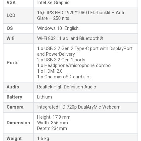
VGA
Intel Xe Graphic
15,6 IPS FHD 1920*1080 LED-backlit – Anti
LCD
Glare – 250 nits
OS
Windows 10 English
Wifi
Wi-Fi 802.11 ac and Bluetooth®
1 x USB 3.2 Gen 2 Type-C port with DisplayPort
and PowerDelivery
2 x USB 3.2 Gen 1 ports
Ports
1 x Headphone/microphone combo
1 x HDMI 2.0
1 x One microSD-card slot
Audio
Realtek High Definition Audio
Battery
Lithium
Camera
Integrated HD 720p DualAryMic Webcam
Height: 17.9 mm
Dimension
Width: 356 mm
Depth: 234mm
Weight
1.6 kg