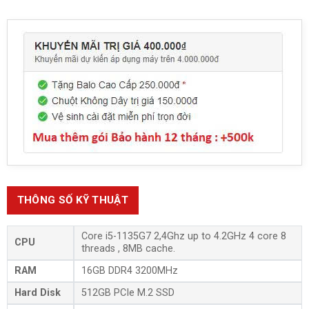
THÔNG SỐ KỸ THUẬT
Core i5-1135G7 2,4Ghz up to 4.2GHz 4 core 8
CPU
threads , 8MB cache.
RAM
16GB DDR4 3200MHz
Hard Disk
512GB PCIe M.2 SSD