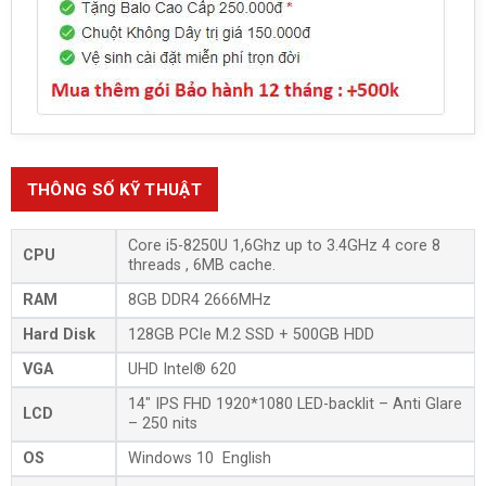
THÔNG SỐ KỸ THUẬT
Core i5-8250U 1,6Ghz up to 3.4GHz 4 core 8
CPU
threads , 6MB cache.
RAM
8GB DDR4 2666MHz
Hard Disk
128GB PCIe M.2 SSD + 500GB HDD
VGA
UHD Intel® 620
14″ IPS FHD 1920*1080 LED-backlit – Anti Glare
LCD
– 250 nits
OS
Windows 10 English