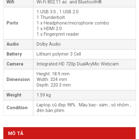
Wifi
Wi-Fi 802.11 ac and Bluetooth®
1 USB 3.0 , 1 USB 2.0
1 Thunderbolt
Ports
1 x Headphone/microphone combo
1 x HDMI 2.0
1 x Fingerprint reader
Audio
Dolby Audio
Battery
Lithium polymer 3 Cell
Camera
Integrated HD 720p DualAryMic Webcam
Height: 18.9 mm
Dimension
Width: 324 mm
Depth: 220.3 mm
Weight
1.59 kg
Laptop cũ đẹp 98% . Màu bac- xám , vỏ nhôm ,
Condition
đèn bàn phím.
MÔ TẢ