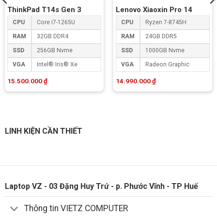
ThinkPad T14s Gen 3
Lenovo Xiaoxin Pro 14
CPU
Core i7-1265U
CPU
Ryzen 7-8745H
RAM
32GB DDR4
RAM
24GB DDR5
SSD
256GB Nvme
SSD
1000GB Nvme
VGA
Intel® Iris® Xe
VGA
Radeon Graphic
15.500.000
₫
14.990.000
₫
LINH KIỆN CẦN THIẾT
Laptop VZ - 03 Đặng Huy Trứ - p. Phước Vĩnh - TP Huế
Thông tin VIETZ COMPUTER