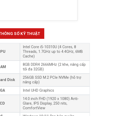
THÔNG SỐ KỸ THUẬT
Intel Core i5-10310U (4 Cores, 8
CPU
Threads, 1.7GHz up to 4.4GHz, 6MB
Cache)
8GB DDR4 2666MHz (2 khe, nâng cấp
RAM
tối đa 32GB)
256GB SSD M.2 PCIe NVMe (hỗ trợ
ard Disk
nâng cấp)
GA
Intel UHD Graphics
14.0 inch FHD (1920 x 1080) Anti-
CD
Glare, IPS Display, 250 nits,
ComfortView