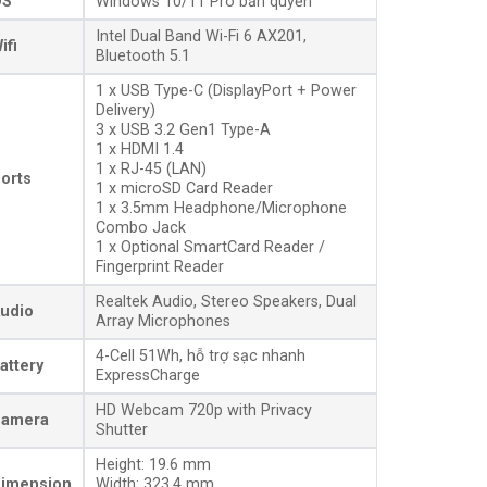
OS
Windows 10/11 Pro bản quyền
Intel Dual Band Wi-Fi 6 AX201,
ifi
Bluetooth 5.1
1 x USB Type-C (DisplayPort + Power
Delivery)
3 x USB 3.2 Gen1 Type-A
1 x HDMI 1.4
1 x RJ-45 (LAN)
orts
1 x microSD Card Reader
1 x 3.5mm Headphone/Microphone
Combo Jack
1 x Optional SmartCard Reader /
Fingerprint Reader
Realtek Audio, Stereo Speakers, Dual
udio
Array Microphones
4-Cell 51Wh, hỗ trợ sạc nhanh
attery
ExpressCharge
HD Webcam 720p with Privacy
amera
Shutter
Height: 19.6 mm
imension
Width: 323.4 mm