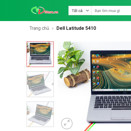
Bỏ
Tìm
qua
kiếm:
nội
dung
Trang chủ
»
Dell Latitude 5410