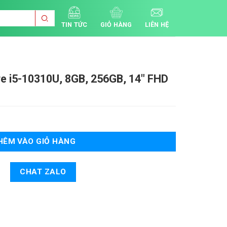
TIN TỨC
GIỎ HÀNG
LIÊN HỆ
e i5-10310U, 8GB, 256GB, 14" FHD
HÊM VÀO GIỎ HÀNG
CHAT ZALO