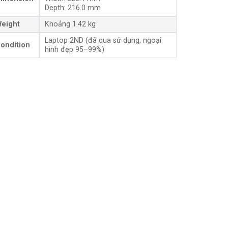
Depth: 216.0 mm
eight
Khoảng 1.42 kg
Laptop 2ND (đã qua sử dụng, ngoại
ondition
hình đẹp 95–99%)