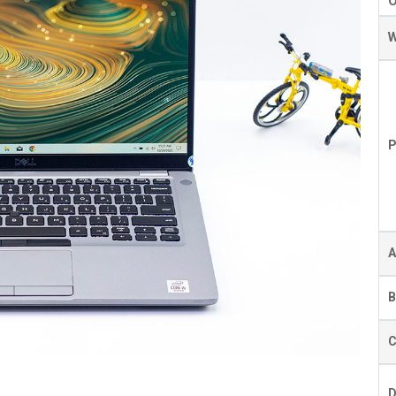
W
P
A
B
C
D