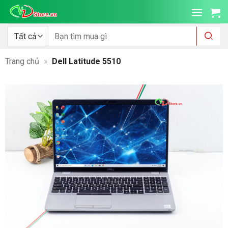
Bỏ
qua
nội
Tìm
kiếm:
dung
Trang chủ
»
Dell Latitude 5510