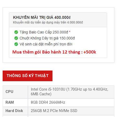
THÔNG SỐ KỸ THUẬT
Intel Core i5-10310U (1.70GHz up to 4.40GHz,
CPU
6MB Cache)
RAM
8GB DDR4 2666MHz
Hard Disk
256GB M.2 PCIe NVMe SSD