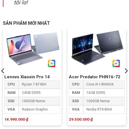
tôi lo!
SẢN PHẨM MỚI NHẤT
Lenovo Xiaoxin Pro 14
Acer Predator PHN16-72
CPU
Ryzen 7-8745H
CPU
Core i9-14900HX
RAM
24GB DDR5
RAM
16GB DDR5
SSD
1000GB Nvme
SSD
1000GB Nvme
VGA
Radeon Graphic
VGA
Nvidia RTX4060
14.990.000
₫
29.500.000
₫