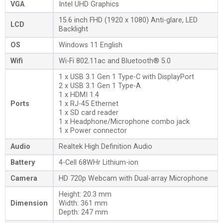
VGA
Intel UHD Graphics
15.6 inch FHD (1920 x 1080) Anti-glare, LED
LCD
Backlight
OS
Windows 11 English
Wifi
Wi-Fi 802.11ac and Bluetooth® 5.0
1 x USB 3.1 Gen 1 Type-C with DisplayPort
2 x USB 3.1 Gen 1 Type-A
1 x HDMI 1.4
Ports
1 x RJ-45 Ethernet
1 x SD card reader
1 x Headphone/Microphone combo jack
1 x Power connector
Audio
Realtek High Definition Audio
Battery
4-Cell 68WHr Lithium-ion
Camera
HD 720p Webcam with Dual-array Microphone
Height: 20.3 mm
Dimension
Width: 361 mm
Depth: 247 mm