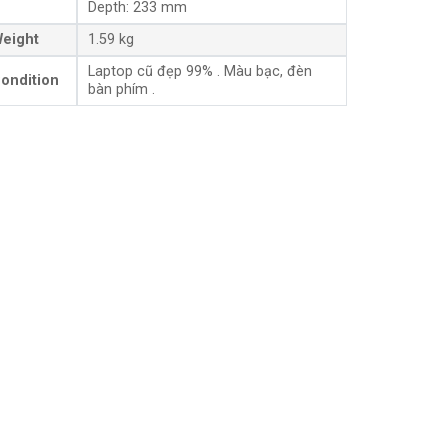
Depth: 233 mm
eight
1.59 kg
Laptop cũ đẹp 99% . Màu bạc, đèn
ondition
bàn phím .