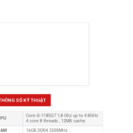
THÔNG SỐ KỸ THUẬT
Core i5-1185G7 1,8 Ghz up to 4.8GHz
CPU
4 core 8 threads , 12MB cache.
RAM
16GB DDR4 3200MHz