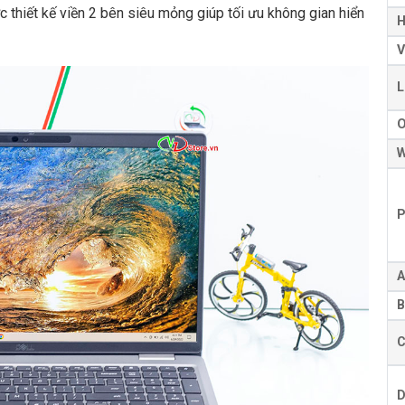
c thiết kế viền 2 bên siêu mỏng giúp tối ưu không gian hiển
H
V
L
W
P
A
B
C
D