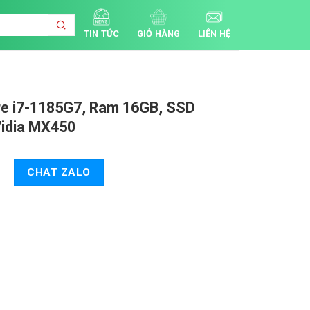
TIN TỨC
GIỎ HÀNG
LIÊN HỆ
e i7-1185G7, Ram 16GB, SSD
Vidia MX450
CHAT ZALO