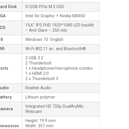
ard Disk
512GB PCIe M.2 SSD
GA
Intel Xe Graphic + Nvidia MX450
15,6″ IPS FHD 1920*1080 LED-backlit
CD
– Anti Glare – 250 nits
OS
Windows 10 English
ifi
Wi-Fi 802.11 ac and Bluetooth®
2 USB 3.2
2 Thunderbolt
orts
1 x Headphone/microphone combo
1 x HDMI 2.0
2 x Thunderbolt 3
udio
Realtek Audio
attery
Lithium polymer
Integrated HD 720p DualAryMic
amera
Webcam
Height: 19.9 mm
imension
Width: 357 mm