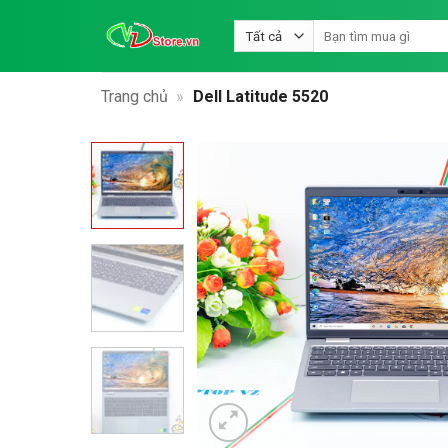
Bỏ
Tìm
qua
kiếm:
nội
dung
Trang chủ
»
Dell Latitude 5520