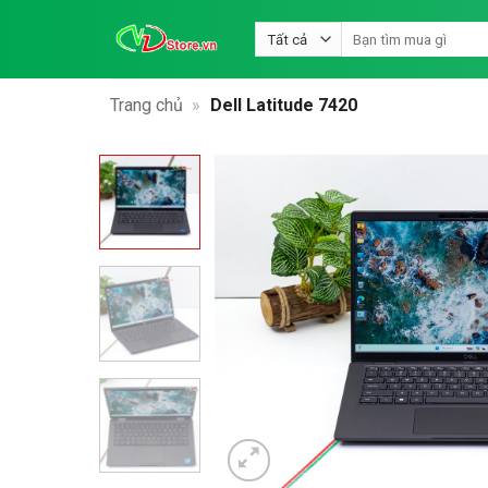
Bỏ
Tìm
qua
kiếm:
nội
dung
Trang chủ
»
Dell Latitude 7420