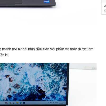
P
k
 mạnh mẽ từ cái nhìn đầu tiên với phần vỏ máy được làm
ền bỉ.