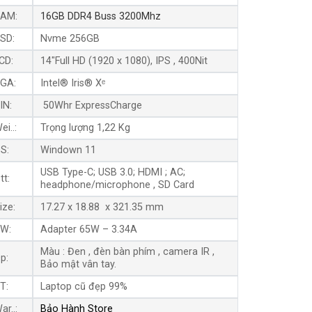
AM:
16GB DDR4 Buss 3200Mhz
SD:
Nvme 256GB
CD:
14″Full HD (1920 x 1080), IPS , 400Nit
GA:
Intel® Iris® Xᵉ
IN:
50Whr ExpressCharge
ei..:
Trọng lượng 1,22 Kg
S:
Windown 11
USB Type-C; USB 3.0; HDMI ; AC;
tt:
headphone/microphone , SD Card
ize:
17.27 x 18.88 x 321.35 mm
W:
Adapter 65W – 3.34A
Màu : Đen , đèn bàn phím , camera IR ,
p:
Bảo mật vân tay.
T:
Laptop cũ đẹp 99%
ar..:
Bảo Hành Store