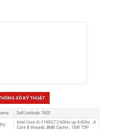
THÔNG SỐ KỸ THUẬT
ame:
Dell Latitude 7420
Intel Core i5-1145G7
2.6GHz up 4.4Ghz ,4
PU:
Core 8 threads ,8MB Cache , 15W TDP