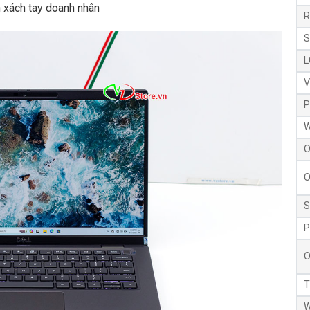
h xách tay doanh nhân
R
S
L
V
P
W
O
O
S
P
O
T
W