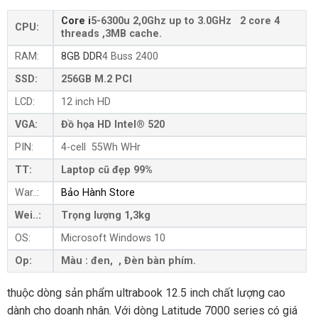
Core i
5-6300u 2,0Ghz up to 3.0GHz 2 core 4
CPU:
threads ,3MB cache.
RAM:
8GB DDR
4 Buss 2400
SSD:
256GB M.2 PCI
LCD:
12 inch HD
VGA:
Đồ họa HD Intel® 520
PIN:
4-cell 55Wh WHr
TT:
Laptop cũ đẹp 99%
War..:
Bảo Hành Store
Wei..:
Trọng lượng 1,3kg
OS:
Microsoft Windows 10
Op:
Màu : đen, , Đèn bàn phím.
thuộc dòng sản phẩm ultrabook 12.5 inch chất lượng cao
dành cho doanh nhân. Với dòng Latitude 7000 series có giá