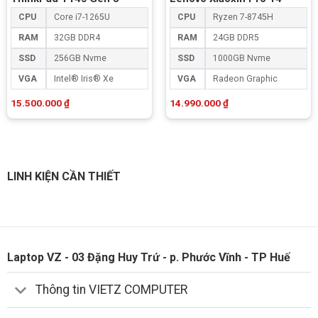
CPU
Core i7-1265U
CPU
Ryzen 7-8745H
RAM
32GB DDR4
RAM
24GB DDR5
SSD
256GB Nvme
SSD
1000GB Nvme
VGA
Intel® Iris® Xe
VGA
Radeon Graphic
15.500.000
₫
14.990.000
₫
LINH KIỆN CẦN THIẾT
Laptop VZ - 03 Đặng Huy Trứ - p. Phước Vĩnh - TP Huế
Thông tin VIETZ COMPUTER