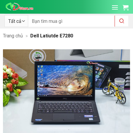
Bỏ
qua
nội
Tìm
kiếm:
dung
Trang chủ
»
Dell Latiutde E7280