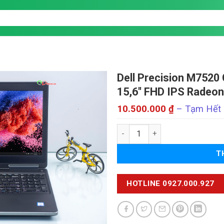
Dell Precision M7520
15,6'' FHD IPS Radeo
10.500.000
₫
–
Tạm Hết
g
Dell Precision M7520 số lượng
T
HOTLINE 0927.000.927