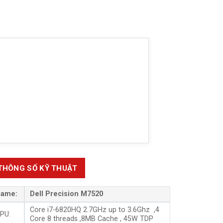
THÔNG SỐ KỸ THUẬT
ame:
Dell Precision M7520
Core i7-6820HQ 2
.7GHz up to 3.6Ghz ,4
PU:
Core 8 threads ,8MB Cache , 45W TDP