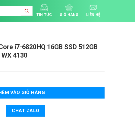
TIN TỨC
GIỎ HÀNG
LIÊN HỆ
Core i7-6820HQ 16GB SSD 512GB
n WX 4130
Khoảng
iá:
từ
10.500.000 ₫
đến
Tạm
HÊM VÀO GIỎ HÀNG
Hết
CHAT ZALO