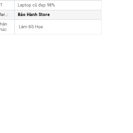
T:
Laptop cũ đẹp 98%
ar..:
Bảo Hành Store
hân
Làm Đồ Họa
húc: