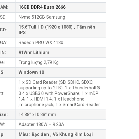
AM:
16GB DDR4 Buss 2666
SD:
Nvme 512GB Samsung
15.6″Full HD (1920 x 1080) , Tấm nền
CD:
IPS
GA:
Radeon PRO WX 4130
IN:
91Whr Lithium
ei..:
Trọng lượng 2,79 Kg
S:
Windown 10
1 x SD Card Reader (SD, SDHC, SDXC,
supporting up to 2TB); 1 x Thunderbolt®
tt:
3 4 x USB3.0 with PowerShare; 1 x mDP
1.4; 1 x HDMI 1.4; 1 x Headphone
,microphone jack; 1 x SmartCard Reader
ize:
14.88” x10.38” mm
W:
Adapter 180W – 9.23A
p:
Màu : Bạc đen , Vỏ Khung Kim Loại