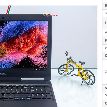
R
S
L
V
P
W
O
O
S
P
O