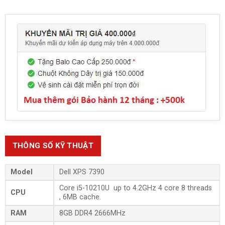
THÔNG SỐ KỸ THUẬT
Model
Dell XPS 7390
Core i5-10210U up to 4.2GHz 4 core 8 threads
CPU
, 6MB cache.
RAM
8GB DDR4 2666MHz