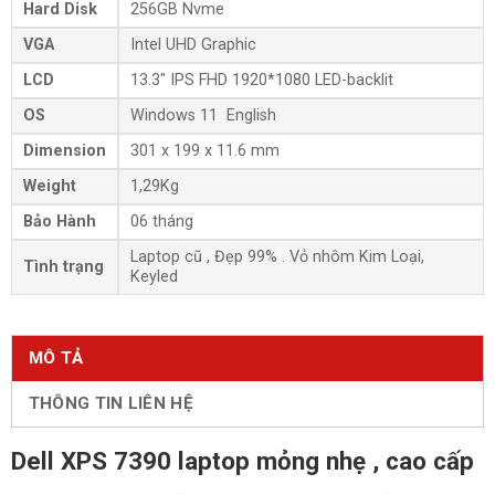
Hard Disk
256GB Nvme
VGA
Intel UHD Graphic
LCD
13.3″ IPS FHD 1920*1080 LED-backlit
OS
Windows 11 English
Dimension
301 x 199 x 11.6 mm
Weight
1,29Kg
Bảo Hành
06 tháng
Laptop cũ , Đẹp 99% . Vỏ nhôm Kim Loại,
Tình trạng
Keyled
MÔ TẢ
THÔNG TIN LIÊN HỆ
Dell XPS 7390 laptop mỏng nhẹ , cao cấp