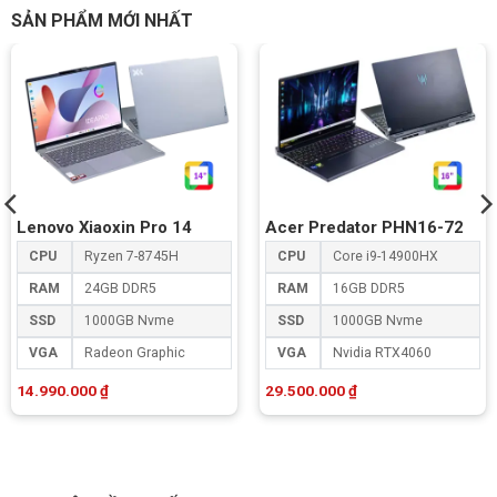
SẢN PHẨM MỚI NHẤT
Lenovo Xiaoxin Pro 14
Acer Predator PHN16-72
CPU
Ryzen 7-8745H
CPU
Core i9-14900HX
RAM
24GB DDR5
RAM
16GB DDR5
SSD
1000GB Nvme
SSD
1000GB Nvme
VGA
Radeon Graphic
VGA
Nvidia RTX4060
14.990.000
₫
29.500.000
₫