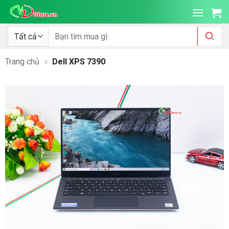
Bỏ
qua
nội
Tìm
kiếm:
dung
Trang chủ
»
Dell XPS 7390