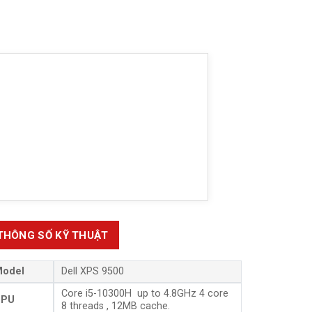
THÔNG SỐ KỸ THUẬT
odel
Dell XPS 9500
Core i5-10300H up to 4.8GHz 4 core
CPU
8 threads , 12MB cache.