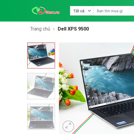
Bỏ
Tìm
qua
kiếm:
nội
dung
Trang chủ
»
Dell XPS 9500