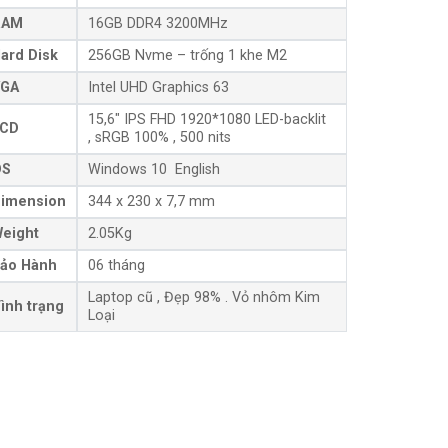
RAM
16GB DDR4 3200MHz
ard Disk
256GB Nvme – trống 1 khe M2
GA
Intel UHD Graphics 63
15,6″ IPS FHD 1920*1080 LED-backlit
CD
, sRGB 100% , 500 nits
OS
Windows 10 English
imension
344 x 230 x 7,7 mm
eight
2.05Kg
ảo Hành
06 tháng
Laptop cũ , Đẹp 98% . Vỏ nhôm Kim
ình trạng
Loại