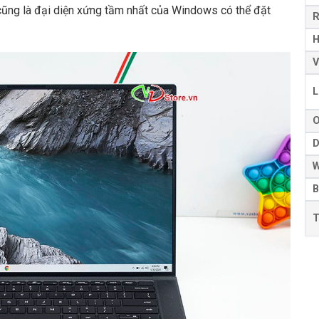
y cũng là đại diện xứng tầm nhất của Windows có thể đặt
H
V
L
D
W
B
T