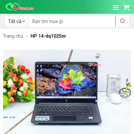
Bỏ
qua
nội
Tìm
kiếm:
dung
Trang chủ
»
HP 14-dq1025nr