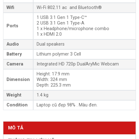
Wifi
Wi-Fi 802.11 ac and Bluetooth®
1 USB 3.1 Gen 1 Type-C™
2 USB 3.1 Gen 1 Type-A
Ports
1 x Headphone/microphone combo
1 x HDMI 2.0
Audio
Dual speakers
Battery
Lithium polymer 3 Cell
Camera
Integrated HD 720p DualAryMic Webcam
Height: 17.9 mm
Dimension
Width: 324 mm
Depth: 225.3 mm
Weight
1.4 kg
Condition
Laptop cũ đẹp 98% . Màu đen.
MÔ TẢ