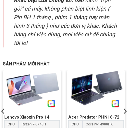
Khác biệt của chúng tôi:
Bảo hành "trọn
gói" cả máy, không phân biệt linh kiện (
Pin BH 1 tháng , phím 1 tháng hay màn
hình 3 tháng ) như các đơn vị khác. Khách
hàng chỉ việc dùng, mọi việc cứ để chúng
tôi lo!
SẢN PHẨM MỚI NHẤT
Lenovo Xiaoxin Pro 14
Acer Predator PHN16-72
CPU
Ryzen 7-8745H
CPU
Core i9-14900HX