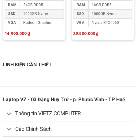
RAM
24GB DDR5
RAM
16GB DDR5
SSD
1000GB Nvme
SSD
1000GB Nvme
VGA
Radeon Graphic
VGA
Nvidia RTX4060
14.990.000
₫
29.500.000
₫
LINH KIỆN CẦN THIẾT
Laptop VZ - 03 Đặng Huy Trứ - p. Phước Vĩnh - TP Huế
Thông tin VIETZ COMPUTER
Các Chính Sách