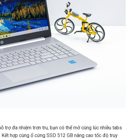
trợ đa nhiệm trơn tru, bạn có thể mở cùng lúc nhiều tabs
. Kết hợp cùng ổ cứng SSD 512 GB nâng cao tốc độ truy