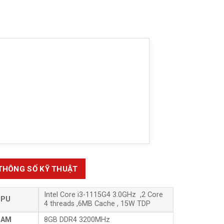
THÔNG SỐ KỸ THUẬT
Intel Core i3-1115G4
3.0GHz ,2 Core
CPU
4 threads ,6MB Cache , 15W TDP
RAM
8GB DDR4 3200MHz