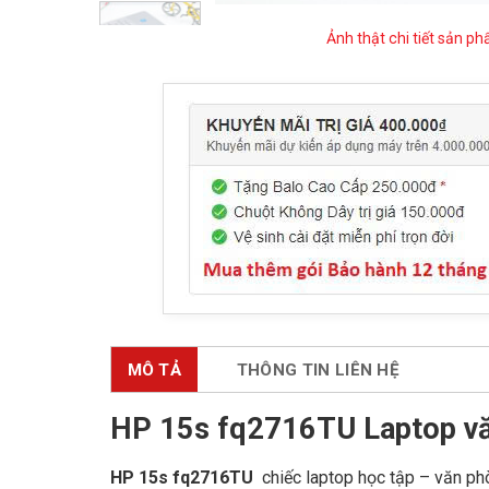
Ảnh thật chi tiết sản p
MÔ TẢ
THÔNG TIN LIÊN HỆ
HP 15s fq2716TU Laptop vă
HP 15s fq2716TU
chiếc laptop học tập – văn ph