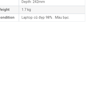
Depth: 242mm
eight
1.7 kg
ondition
Laptop cũ đẹp 98% . Màu bạc.