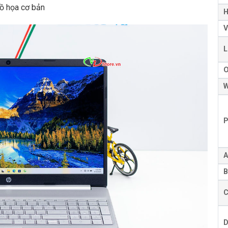
đồ họa cơ bản
H
V
L
W
P
A
B
C
D