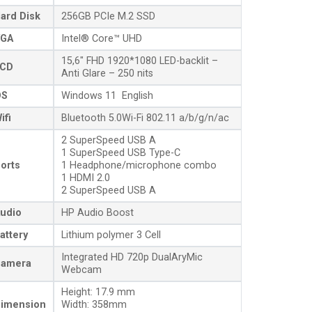
ard Disk
256GB PCIe M.2 SSD
GA
Intel® Core™ UHD
15,6″ FHD 1920*1080 LED-backlit –
CD
Anti Glare – 250 nits
OS
Windows 11 English
ifi
Bluetooth 5.0Wi-Fi 802.11 a/b/g/n/ac
2 SuperSpeed USB A
1 SuperSpeed USB Type-C
orts
1 Headphone/microphone combo
1 HDMI 2.0
2 SuperSpeed USB A
udio
HP Audio Boost
attery
Lithium polymer 3 Cell
Integrated HD 720p DualAryMic
amera
Webcam
Height: 17.9 mm
imension
Width: 358mm