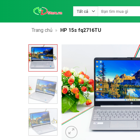
Bỏ
Tìm
qua
kiếm:
nội
dung
Trang chủ
»
HP 15s fq2716TU