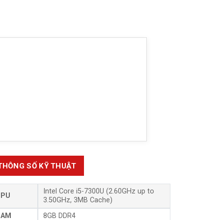
THÔNG SỐ KỸ THUẬT
Intel Core i5-7300U (2.60GHz up to
CPU
3.50GHz, 3MB Cache)
RAM
8GB DDR4