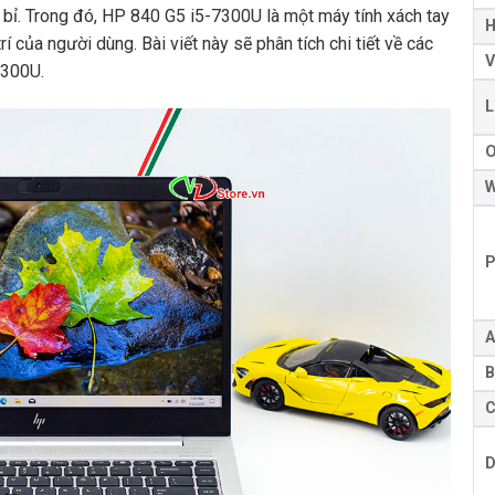
n bỉ. Trong đó, HP 840 G5 i5-7300U là một máy tính xách tay
H
í của người dùng. Bài viết này sẽ phân tích chi tiết về các
V
7300U.
L
W
P
A
B
C
D