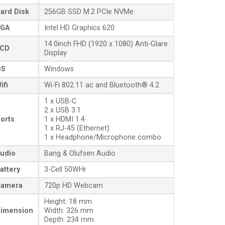
ard Disk
256GB SSD M.2 PCIe NVMe
GA
Intel HD Graphics 620
14.0inch FHD (1920 x 1080) Anti-Glare
CD
Display
OS
Windows
ifi
Wi-Fi 802.11 ac and Bluetooth® 4.2
1 x USB-C
2 x USB 3.1
orts
1 x HDMI 1.4
1 x RJ-45 (Ethernet)
1 x Headphone/Microphone combo
udio
Bang & Olufsen Audio
attery
3-Cell 50WHr
amera
720p HD Webcam
Height: 18 mm
imension
Width: 326 mm
Depth: 234 mm