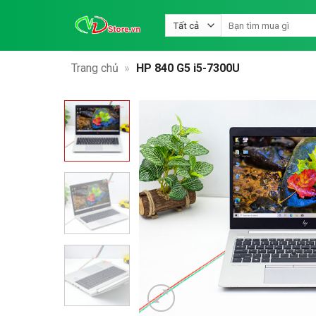
Bỏ
Tìm
qua
kiếm:
nội
dung
Trang chủ
»
HP 840 G5 i5-7300U