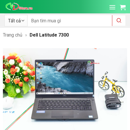
Bỏ
qua
nội
Tìm
kiếm:
dung
Trang chủ
»
Dell Latitude 7300