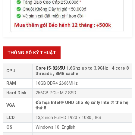
THÔNG SỐ KỸ THUẬT
Core i5-8265U
1,6Ghz up to 3.9GHz 4 core 8
CPU
threads , 8MB cache.
RAM
16GB DDR4 2666MHz
Hard Disk
256GB PCIe M.2 SSD
Đồ họa Intel® UHD cho Bộ xử lý Intel® thế hệ
VGA
thứ 8
LCD
13,3 inch FullHD 1920 x 1080 , IPS
OS
Windows 10 English