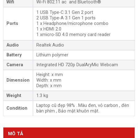
Wifi
Wi-Fi 802.11 ac and Bluetooth®
1 USB Type-C 3.1 Gen 2 port
2 USB Type-A 3.1 Gen 1 ports
Ports
1 x Headphone/microphone combo
1 x HDMI 2.0
1 xmicro-SD 4.0 memory card reader
Audio
Realtek Audio
Battery
Lithium polymer
Camera
Integrated HD 720p DualAryMic Webcam
Height: x mm
Dimension
Width: x mm
Depth: x mm
Weight
1.3 kg
Laptop cũ đẹp 98% . Màu đen, vỏ carbon , đèn
Condition
bàn phím , Bảo mật khuôn mặt.
MÔ TẢ