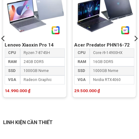
Lenovo Xiaoxin Pro 14
Acer Predator PHN16-72
CPU
Ryzen 7-8745H
CPU
Core i9-14900HX
RAM
24GB DDR5
RAM
16GB DDR5
SSD
1000GB Nvme
SSD
1000GB Nvme
VGA
Radeon Graphic
VGA
Nvidia RTX4060
14.990.000
₫
29.500.000
₫
LINH KIỆN CẦN THIẾT