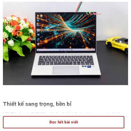
Thiết kế sang trọng, bền bỉ
HP Elitebook 840 G9 sở hữu thiết kế vỏ nhôm nguyên khối,
mang lại vẻ ngoài sang trọng, đẳng cấp. Laptop có trọng
Đọc hết bài viết
lượng nhẹ, giúp người dùng dễ dàng mang theo khi di chuyển.