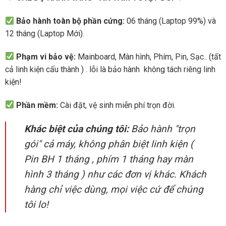
Bảo hành toàn bộ phần cứng:
06 tháng (Laptop 99%) và
12 tháng (Laptop Mới).
Hiệu năng mạnh mẽ với Intel Core i5-1245U
Phạm vi bảo vệ:
Mainboard, Màn hình, Phím, Pin, Sạc.. (tất
Sức mạnh của HP Elitebook 840 G9 đến từ vi xử lý Intel Core
cả linh kiện cấu thành ) . lỗi là bảo hành không tách riêng linh
i5-1245U thuộc thế hệ Alder Lake, với 10 nhân và 12 luồng,
kiện!
giúp xử lý mượt mà các tác vụ từ văn phòng đến đồ họa nhẹ.
Xung nhịp tối đa lên đến 4.4GHz, đảm bảo hiệu suất ổn định
Phần mềm:
Cài đặt, vệ sinh miễn phí trọn đời.
ngay cả khi chạy nhiều ứng dụng cùng lúc.
Khác biệt của chúng tôi:
Bảo hành "trọn
Kết hợp với bộ nhớ RAM 16GB DDR5, laptop có thể mở nhiều
gói" cả máy, không phân biệt linh kiện (
tab trình duyệt, làm việc trên các phần mềm nặng như
Pin BH 1 tháng , phím 1 tháng hay màn
Photoshop, AutoCAD mà không gặp tình trạng giật lag. Ổ
hình 3 tháng ) như các đơn vị khác. Khách
cứng SSD 512GB không chỉ giúp khởi động máy nhanh mà
hàng chỉ việc dùng, mọi việc cứ để chúng
còn đảm bảo tốc độ đọc/ghi dữ liệu cao, nâng cao hiệu suất
làm việc
tôi lo!