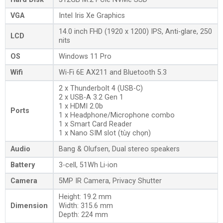
VGA
Intel Iris Xe Graphics
14.0 inch FHD (1920 x 1200) IPS, Anti-glare, 250
LCD
nits
OS
Windows 11 Pro
Wifi
Wi-Fi 6E AX211 and Bluetooth 5.3
2 x Thunderbolt 4 (USB-C)
2 x USB-A 3.2 Gen 1
1 x HDMI 2.0b
Ports
1 x Headphone/Microphone combo
1 x Smart Card Reader
1 x Nano SIM slot (tùy chọn)
Audio
Bang & Olufsen, Dual stereo speakers
Battery
3-cell, 51Wh Li-ion
Camera
5MP IR Camera, Privacy Shutter
Height: 19.2 mm
Dimension
Width: 315.6 mm
Depth: 224 mm