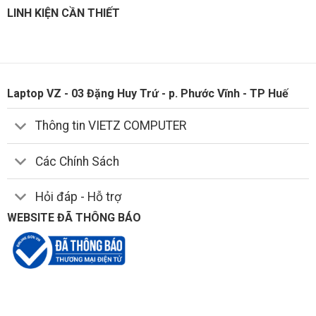
LINH KIỆN CẦN THIẾT
ai thường xuyên làm việc ban đêm.
Laptop VZ - 03 Đặng Huy Trứ - p. Phước Vĩnh - TP Huế
Thông tin VIETZ COMPUTER
Các Chính Sách
Hỏi đáp - Hỗ trợ
WEBSITE ĐÃ THÔNG BÁO
ổng kết nối đa dạng, hỗ trợ tối đa công việc
Elitebook 840 G9 được trang bị đầy đủ các cổng kết nối cần