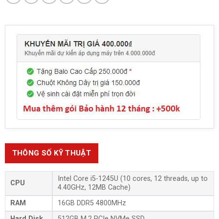
THÔNG SỐ KỸ THUẬT
Intel Core i5-1245U (10 cores, 12 threads, up to
CPU
4.40GHz, 12MB Cache)
RAM
16GB DDR5 4800MHz
Hard Disk
512GB M.2 PCIe NVMe SSD