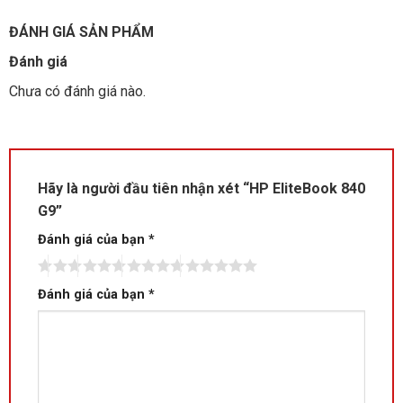
Với độ bền đạt tiêu chuẩn quân đội MIL-STD 810H, sản phẩm
ĐÁNH GIÁ SẢN PHẨM
có khả năng chống va đập, rung lắc và nhiệt độ khắc nghiệt,
đảm bảo độ bền theo thời gian.
Đánh giá
Chưa có đánh giá nào.
Hãy là người đầu tiên nhận xét “HP EliteBook 840
G9”
Đánh giá của bạn
*
Đánh giá của bạn
*