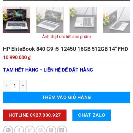
Ảnh thật chi tiết sản phẩm
HP EliteBook 840 G9
i5-1245U 16GB 512GB 14" FHD
10.990.000
₫
TẠM HẾT HÀNG – LIÊN HỆ ĐỂ ĐẶT HÀNG
HP EliteBook 840 G9 số lượng
THÊM VÀO GIỎ HÀNG
HOTLINE 0927.000.927
CHAT ZALO