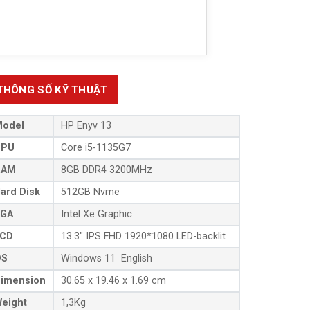
THÔNG SỐ KỸ THUẬT
odel
HP Enyv 13
CPU
Core i5-1135G7
RAM
8GB DDR4 3200MHz
ard Disk
512GB Nvme
GA
Intel Xe Graphic
CD
13.3″ IPS FHD 1920*1080 LED-backlit
OS
Windows 11 English
imension
30.65 x 19.46 x 1.69 cm
eight
1,3Kg