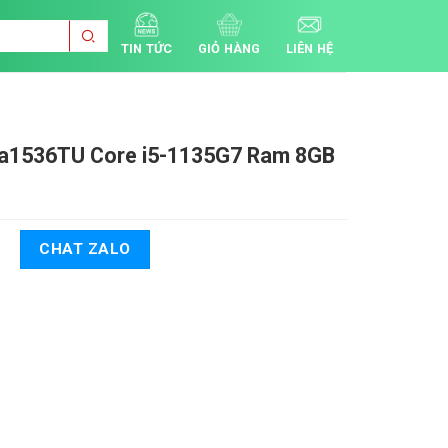
TIN TỨC
GIỎ HÀNG
LIÊN HỆ
ba1536TU
Core i5-1135G7 Ram 8GB
CHAT ZALO