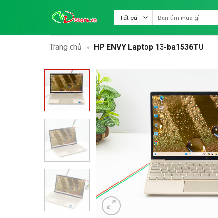
Bỏ
Tìm
qua
kiếm:
nội
dung
Trang chủ
»
HP ENVY Laptop 13-ba1536TU