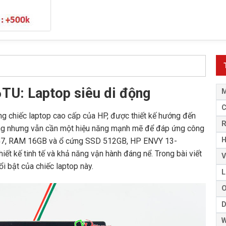
U: Laptop siêu di động
M
ng chiếc laptop cao cấp của HP, được thiết kế hướng đến
ộng nhưng vẫn cần một hiệu năng mạnh mẽ để đáp ứng công
H
135G7, RAM 16GB và ổ cứng SSD 512GB, HP ENVY 13-
t kế tinh tế và khả năng vận hành đáng nể. Trong bài viết
V
ổi bật của chiếc laptop này.
L
D
W