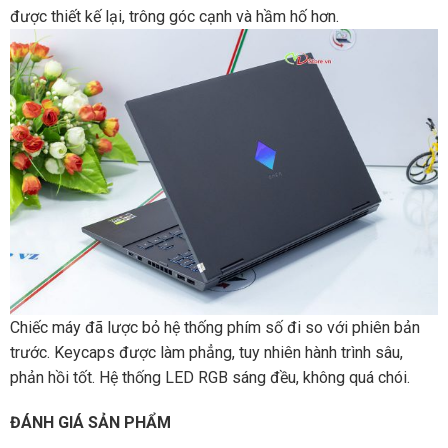
‌được‌ ‌thiết‌ ‌kế‌ ‌lại,‌ ‌trông‌ ‌góc‌ ‌cạnh‌ ‌và‌ ‌hầm‌ ‌hố‌ ‌hơn.‌ ‌
Chiếc‌ ‌máy‌ ‌đã‌ ‌lược‌ ‌bỏ‌ ‌hệ‌ ‌thống‌ phím‌ ‌số‌ ‌đi‌ ‌so‌ ‌với‌ ‌phiên‌ ‌bản‌
‌trước.‌ ‌Keycaps‌ ‌được‌ ‌làm‌ ‌phẳng,‌ ‌tuy‌ ‌nhiên‌ ‌hành‌ ‌trình‌ ‌sâu,‌
‌phản‌ ‌hồi‌ ‌tốt.‌ ‌Hệ‌ thống‌ ‌LED‌ ‌RGB‌ ‌sáng‌ ‌đều,‌ ‌không‌ ‌quá‌ ‌chói.‌
ĐÁNH GIÁ SẢN PHẨM