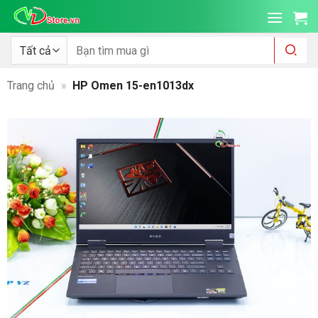
Bỏ
qua
nội
Tìm
kiếm:
dung
Trang chủ
»
HP Omen 15-en1013dx