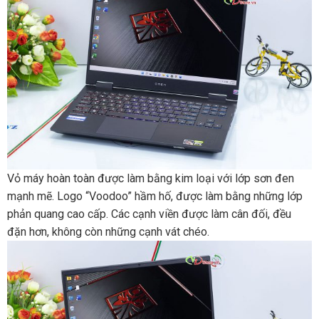
Vỏ‌ ‌máy‌ ‌hoàn‌ ‌toàn‌ ‌được‌ ‌làm‌ ‌bằng‌ kim‌ ‌loại‌ ‌với‌ ‌lớp‌ ‌sơn‌ ‌đen‌
‌mạnh‌ ‌mẽ.‌ ‌Logo‌ ‌“Voodoo”‌ ‌hầm‌ ‌hố,‌ ‌được làm bằng những lớp
phản quang cao cấp. ‌Các‌ ‌cạnh‌ ‌viền‌ được‌ ‌làm‌ ‌cân‌ ‌đối,‌ ‌đều‌
‌đặn‌ ‌hơn,‌ ‌không‌ ‌còn‌ ‌những‌ ‌cạnh‌ ‌vát‌ ‌chéo‌.