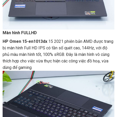
Màn hình FULLHD
HP Omen 15-en1013dx
15 2021 phiên bản AMD‌ ‌được‌ ‌trang‌
‌bị‌ ‌màn‌ ‌hình‌ ‌Full‌ ‌HD‌ ‌IPS‌ ‌có‌ ‌tần‌ ‌số‌ ‌quét‌ ‌cao,‌ ‌144Hz,‌ ‌với‌ ‌độ‌
‌phủ‌ ‌màu‌ ‌màn‌ ‌hình‌ ‌tốt, ‌100%‌ ‌sRGB.‌ Đây là màn hình vô cùng
thích hợp cho việc vừa thực hiện các công việc đồ hoạ, vừa
dùng để gaming.