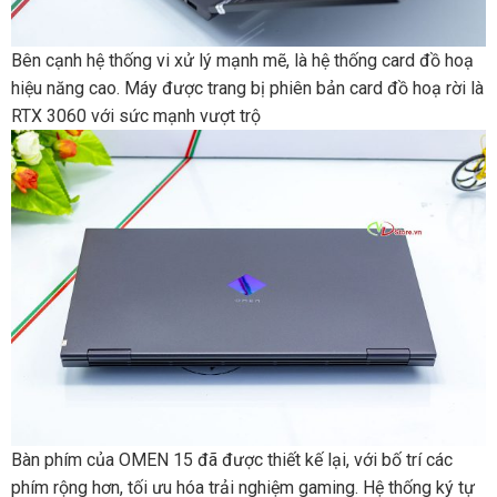
Bên cạnh hệ thống vi xử lý mạnh mẽ, là hệ thống card đồ hoạ
hiệu năng cao. Máy được trang bị phiên bản card đồ hoạ rời là
RTX 3060 với sức mạnh vượt trộ
Bàn‌ ‌phím‌ ‌của‌ ‌OMEN‌ ‌15‌ ‌đã‌ ‌được‌ ‌thiết‌ ‌kế‌ ‌lại,‌ ‌với‌ ‌bố‌ ‌trí‌ ‌các‌
‌phím‌ ‌rộng‌ ‌hơn,‌ ‌tối‌ ‌ưu‌ ‌hóa‌ ‌trải‌ ‌nghiệm‌ gaming.‌ ‌Hệ‌ ‌thống‌ ‌ký‌ ‌tự‌