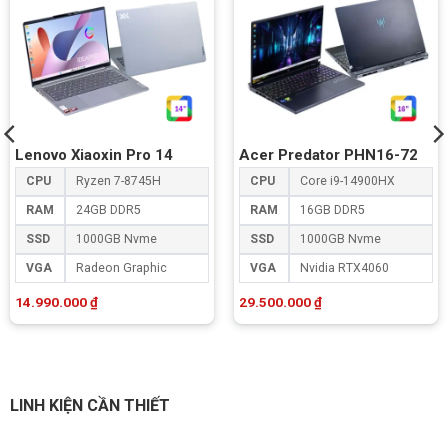
Lenovo Xiaoxin Pro 14
Acer Predator PHN16-72
CPU
Ryzen 7-8745H
CPU
Core i9-14900HX
RAM
24GB DDR5
RAM
16GB DDR5
SSD
1000GB Nvme
SSD
1000GB Nvme
VGA
Radeon Graphic
VGA
Nvidia RTX4060
14.990.000
₫
29.500.000
₫
LINH KIỆN CẦN THIẾT