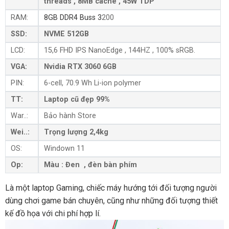
threads , 8MB cache , 45W TDP
RAM:
8GB DDR4 Buss 3
200
SSD:
NVME 512GB
LCD:
15,6 FHD IPS NanoEdge , 144HZ , 100%‌ ‌sRGB.‌
VGA:
Nvidia RTX 3060 6GB
PIN:
6-cell, 70.9 Wh Li-ion polymer
TT:
Laptop cũ đẹp 99%
War..:
Bảo hành Store
Wei..:
Trọng lượng 2,4kg
OS:
Windown 11
Op:
Màu : Đen , đèn bàn phím
Là một laptop Gaming,‌ ‌chiếc‌ ‌máy‌ ‌hướng‌ ‌tới‌ ‌đối‌ ‌tượng‌ ‌người‌
‌dùng‌ ‌chơi‌ ‌game‌ ‌bán‌ ‌chuyên,‌ ‌cũng‌ ‌như‌ ‌những‌ ‌đối‌ ‌tượng‌ ‌thiết‌
‌kế‌ ‌đồ‌ ‌họa‌ ‌với‌ ‌chi‌ ‌phí‌ ‌hợp lí.‌ ‌