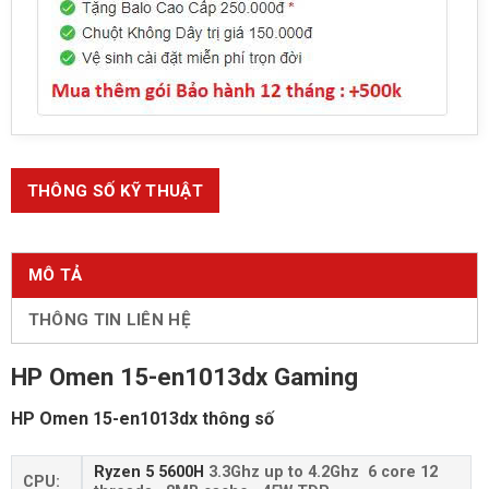
THÔNG SỐ KỸ THUẬT
MÔ TẢ
THÔNG TIN LIÊN HỆ
HP Omen 15-en1013dx Gaming
HP Omen 15-en1013dx thông số
Ryzen 5 5600H
3.3Ghz up to 4.2Ghz 6 core 12
CPU: