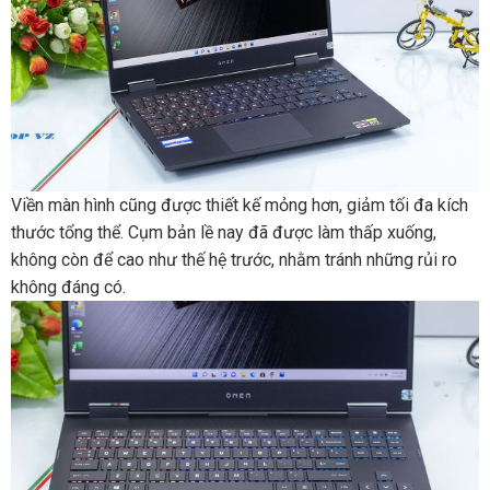
Viền‌ ‌màn‌ ‌hình‌ ‌cũng‌ được‌ ‌thiết‌ ‌kế‌ ‌mỏng‌ ‌hơn,‌ ‌giảm‌ ‌tối‌ ‌đa‌ ‌kích‌
‌thước‌ ‌tổng‌ ‌thể.‌ ‌Cụm‌ ‌bản‌ ‌lề‌ ‌nay‌ ‌đã‌ ‌được‌ ‌làm‌ ‌thấp‌ ‌xuống,‌
‌không‌ ‌còn‌ ‌để‌ ‌cao‌ ‌như‌ ‌thế‌ ‌hệ‌ ‌trước,‌ ‌nhằm‌ ‌tránh‌ ‌những‌ ‌rủi‌ ‌ro‌
‌không‌ ‌đáng‌ ‌có.‌