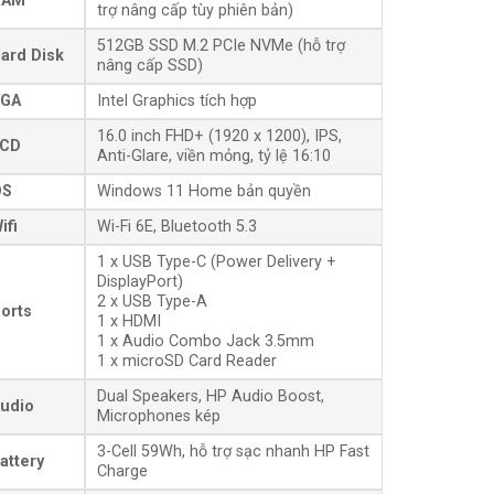
RAM
trợ nâng cấp tùy phiên bản)
512GB SSD M.2 PCIe NVMe (hỗ trợ
ard Disk
nâng cấp SSD)
GA
Intel Graphics tích hợp
16.0 inch FHD+ (1920 x 1200), IPS,
CD
Anti-Glare, viền mỏng, tỷ lệ 16:10
OS
Windows 11 Home bản quyền
ifi
Wi-Fi 6E, Bluetooth 5.3
1 x USB Type-C (Power Delivery +
DisplayPort)
2 x USB Type-A
orts
1 x HDMI
1 x Audio Combo Jack 3.5mm
1 x microSD Card Reader
Dual Speakers, HP Audio Boost,
udio
Microphones kép
3-Cell 59Wh, hỗ trợ sạc nhanh HP Fast
attery
Charge