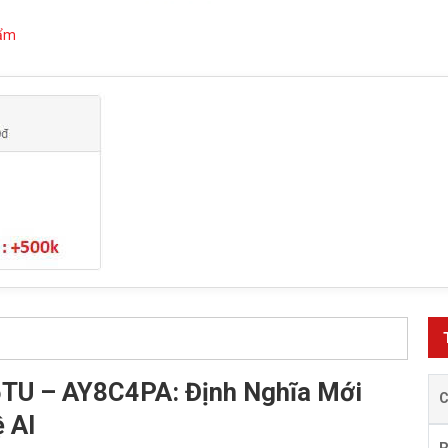
hẩm
5TU – AY8C4PA: Định Nghĩa Mới
 AI