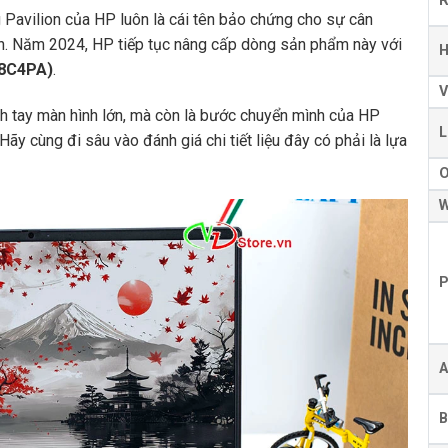
 Pavilion của HP luôn là cái tên bảo chứng cho sự cân
ịnh. Năm 2024, HP tiếp tục nâng cấp dòng sản phẩm này với
H
Y8C4PA)
.
V
ch tay màn hình lớn, mà còn là bước chuyển mình của HP
L
 Hãy cùng đi sâu vào đánh giá chi tiết liệu đây có phải là lựa
W
P
A
B