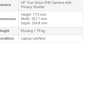
HP True Vision FHD Camera with
amera
Privacy Shutter
Height: 17.9 mm
imension
Width: 357.7 mm
Depth: 254.8 mm
eight
Khoảng 1.79 kg
ondition
Laptop LikeNew