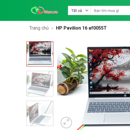
Bỏ
Tìm
qua
kiếm:
nội
dung
Trang chủ
»
HP Pavilion 16 af0055T