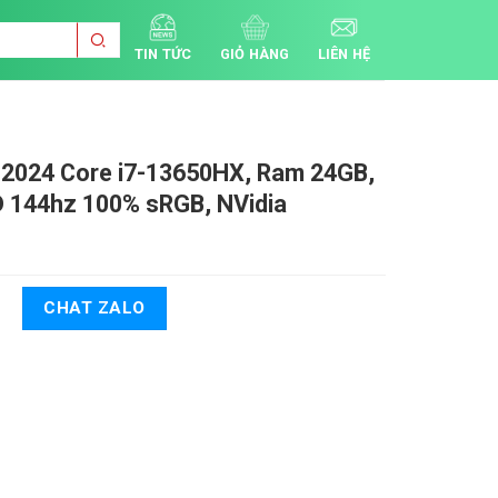
TIN TỨC
GIỎ HÀNG
LIÊN HỆ
 2024
Core i7-13650HX, Ram 24GB,
D 144hz 100% sRGB, NVidia
CHAT ZALO