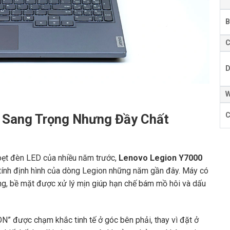
B
C
D
W
C
n, Sang Trọng Nhưng Đầy Chất
oẹt đèn LED của nhiều năm trước,
Lenovo Legion Y7000
tính định hình của dòng Legion những năm gần đây. Máy có
ng, bề mặt được xử lý mịn giúp hạn chế bám mồ hôi và dấu
N” được chạm khắc tinh tế ở góc bên phải, thay vì đặt ở