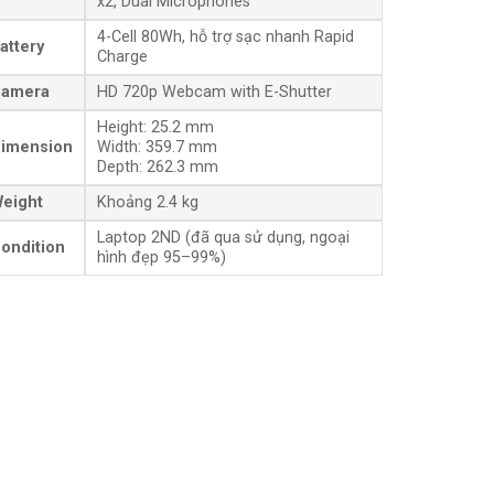
x2, Dual Microphones
4-Cell 80Wh, hỗ trợ sạc nhanh Rapid
attery
Charge
amera
HD 720p Webcam with E-Shutter
Height: 25.2 mm
imension
Width: 359.7 mm
Depth: 262.3 mm
eight
Khoảng 2.4 kg
Laptop 2ND (đã qua sử dụng, ngoại
ondition
hình đẹp 95–99%)