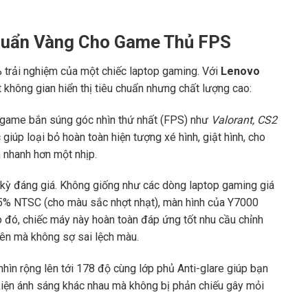
huẩn Vàng Cho Game Thủ FPS
0% trải nghiệm của một chiếc laptop gaming. Với
Lenovo
 không gian hiển thị tiêu chuẩn nhưng chất lượng cao:
 game bắn súng góc nhìn thứ nhất (FPS) như
Valorant, CS2
 giúp loại bỏ hoàn toàn hiện tượng xé hình, giật hình, cho
 nhanh hơn một nhịp.
kỳ đáng giá. Không giống như các dòng laptop gaming giá
5% NTSC (cho màu sắc nhợt nhạt), màn hình của Y7000
Do đó, chiếc máy này hoàn toàn đáp ứng tốt nhu cầu chỉnh
ên mà không sợ sai lệch màu.
hìn rộng lên tới 178 độ cùng lớp phủ Anti-glare giúp bạn
u kiện ánh sáng khác nhau mà không bị phản chiếu gây mỏi