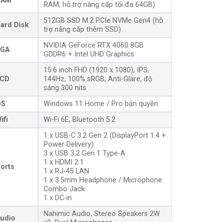
RAM
RAM, hỗ trợ nâng cấp tối đa 64GB)
512GB SSD M.2 PCIe NVMe Gen4 (hỗ
ard Disk
trợ nâng cấp thêm SSD)
NVIDIA GeForce RTX 4060 8GB
GA
GDDR6 + Intel UHD Graphics
15.6 inch FHD (1920 x 1080), IPS,
CD
144Hz, 100% sRGB, Anti-Glare, độ
sáng 300 nits
OS
Windows 11 Home / Pro bản quyền
ifi
Wi-Fi 6E, Bluetooth 5.2
1 x USB-C 3.2 Gen 2 (DisplayPort 1.4 +
Power Delivery)
3 x USB 3.2 Gen 1 Type-A
1 x HDMI 2.1
orts
1 x RJ-45 LAN
1 x 3.5mm Headphone / Microphone
Combo Jack
1 x DC-in
Nahimic Audio, Stereo Speakers 2W
udio