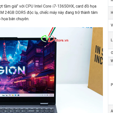
ợt tầm giá” với CPU Intel Core i7-13650HX, card đồ họa
M 24GB DDR5 độc lạ, chiếc máy này đang trở thành tâm
H
 họa bán chuyên.
V
L
W
P
A