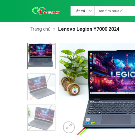
Bỏ
Tìm
qua
kiếm:
nội
dung
Trang chủ
»
Lenovo Legion Y7000 2024