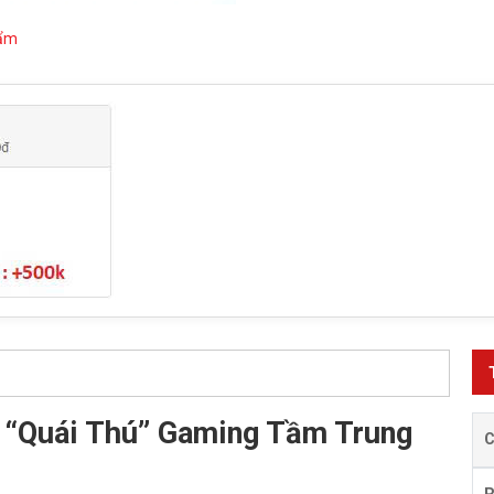
hẩm
 “Quái Thú” Gaming Tầm Trung