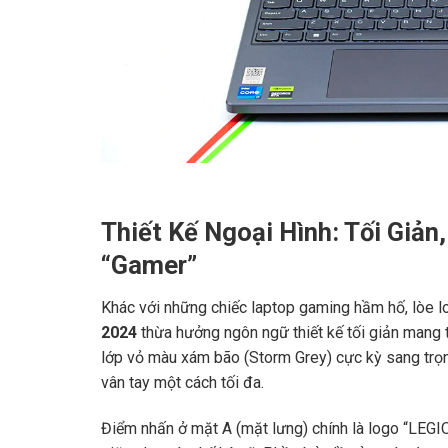
Thiết Kế Ngoại Hình: Tối Giả
“Gamer”
Khác với những chiếc laptop gaming hầm hố, lòe l
2024
thừa hưởng ngôn ngữ thiết kế tối giản mang 
lớp vỏ màu xám bão (Storm Grey) cực kỳ sang trọ
vân tay một cách tối đa.
Điểm nhấn ở mặt A (mặt lưng) chính là logo “LEGIO