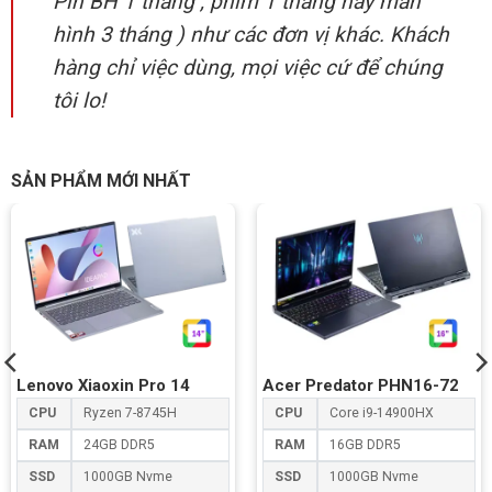
Pin BH 1 tháng , phím 1 tháng hay màn
hình 3 tháng ) như các đơn vị khác. Khách
hàng chỉ việc dùng, mọi việc cứ để chúng
tôi lo!
SẢN PHẨM MỚI NHẤT
Lenovo Xiaoxin Pro 14
Acer Predator PHN16-72
CPU
Ryzen 7-8745H
CPU
Core i9-14900HX
RAM
24GB DDR5
RAM
16GB DDR5
SSD
1000GB Nvme
SSD
1000GB Nvme