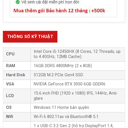
THÔNG SỐ KỸ THUẬT
Intel Core i5-12450HX (8 Cores, 12 Threads, up
CPU
to 4.40GHz, 12MB Cache)
RAM
16GB DDR5 4800MHz (2 x 8GB)
Hard Disk
512GB M.2 PCIe Gen4 SSD
VGA
NVIDIA GeForce RTX 3050 6GB GDDR6
15.6 inch FHD (1920 x 1080) IPS, 144Hz, Anti-
LCD
glare
OS
Windows 11 Home bản quyền
Wifi
Wi-Fi 6 802.11ax và Bluetooth® 5.1
1 x USB-C 3.2 Gen 2 (hỗ trợ DisplayPort 1.4,