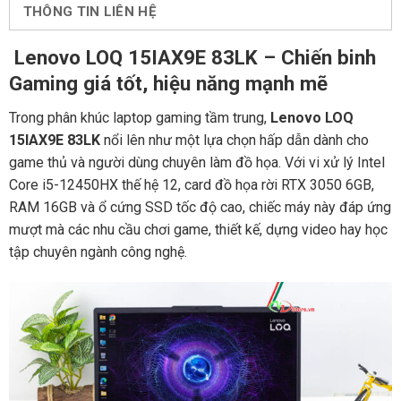
THÔNG TIN LIÊN HỆ
Lenovo LOQ 15IAX9E 83LK
– Chiến binh
Gaming giá tốt, hiệu năng mạnh mẽ
Trong phân khúc laptop gaming tầm trung,
Lenovo LOQ
15IAX9E 83LK
nổi lên như một lựa chọn hấp dẫn dành cho
game thủ và người dùng chuyên làm đồ họa. Với vi xử lý Intel
Core i5-12450HX thế hệ 12, card đồ họa rời RTX 3050 6GB,
RAM 16GB và ổ cứng SSD tốc độ cao, chiếc máy này đáp ứng
mượt mà các nhu cầu chơi game, thiết kế, dựng video hay học
tập chuyên ngành công nghệ.