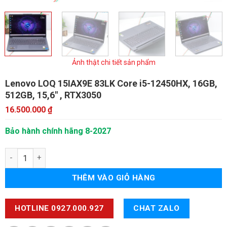
Ảnh thật chi tiết sản phẩm
Lenovo LOQ 15IAX9E 83LK
Core i5-12450HX, 16GB,
512GB, 15,6" , RTX3050
16.500.000
₫
Bảo hành chính hãng 8-2027
Lenovo LOQ 15IAX9E 83LK số lượng
THÊM VÀO GIỎ HÀNG
HOTLINE 0927.000.927
CHAT ZALO