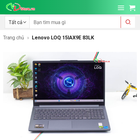
Bỏ
qua
nội
Tìm
kiếm:
dung
Trang chủ
»
Lenovo LOQ 15IAX9E 83LK