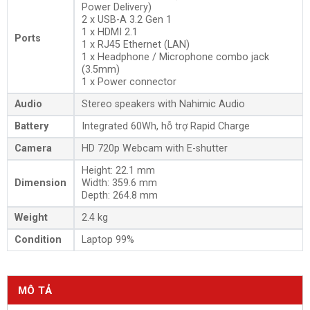
Power Delivery)
2 x USB-A 3.2 Gen 1
1 x HDMI 2.1
Ports
1 x RJ45 Ethernet (LAN)
1 x Headphone / Microphone combo jack
(3.5mm)
1 x Power connector
Audio
Stereo speakers with Nahimic Audio
Battery
Integrated 60Wh, hỗ trợ Rapid Charge
Camera
HD 720p Webcam with E-shutter
Height: 22.1 mm
Dimension
Width: 359.6 mm
Depth: 264.8 mm
Weight
2.4 kg
Condition
Laptop 99%
MÔ TẢ