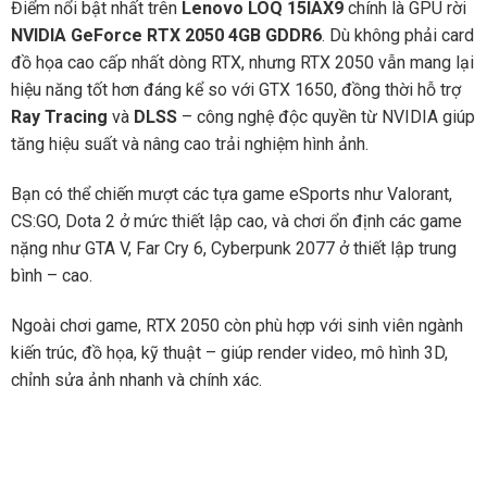
Điểm nổi bật nhất trên
Lenovo LOQ 15IAX9
chính là GPU rời
NVIDIA GeForce RTX 2050 4GB GDDR6
. Dù không phải card
đồ họa cao cấp nhất dòng RTX, nhưng RTX 2050 vẫn mang lại
hiệu năng tốt hơn đáng kể so với GTX 1650, đồng thời hỗ trợ
Ray Tracing
và
DLSS
– công nghệ độc quyền từ NVIDIA giúp
tăng hiệu suất và nâng cao trải nghiệm hình ảnh.
Bạn có thể chiến mượt các tựa game eSports như Valorant,
CS:GO, Dota 2 ở mức thiết lập cao, và chơi ổn định các game
nặng như GTA V, Far Cry 6, Cyberpunk 2077 ở thiết lập trung
bình – cao.
Ngoài chơi game, RTX 2050 còn phù hợp với sinh viên ngành
kiến trúc, đồ họa, kỹ thuật – giúp render video, mô hình 3D,
chỉnh sửa ảnh nhanh và chính xác.