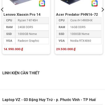
Lenovo Xiaoxin Pro 14
Acer Predator PHN16-72
CPU
Ryzen 7-8745H
CPU
Core i9-14900HX
RAM
24GB DDR5
RAM
16GB DDR5
SSD
1000GB Nvme
SSD
1000GB Nvme
VGA
Radeon Graphic
VGA
Nvidia RTX4060
14.990.000
₫
29.500.000
₫
LINH KIỆN CẦN THIẾT
Laptop VZ - 03 Đặng Huy Trứ - p. Phước Vĩnh - TP Huế