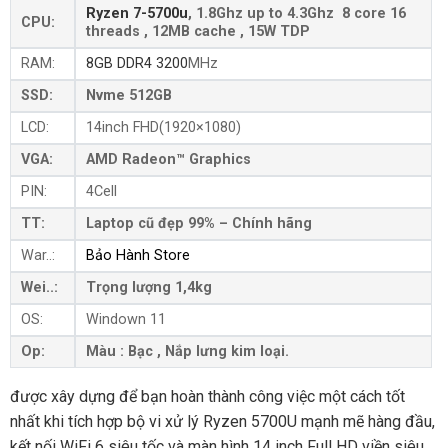
Ryzen 7-5700u
, 1.8Ghz up to 4.3Ghz 8 core 16
CPU:
threads , 12MB cache , 15W TDP
RAM:
8GB DDR4
3200
MHz
SSD:
Nvme 512GB
LCD:
14inch
FHD(1920×1080)
VGA:
AMD Radeon™ Graphics
PIN:
4Cell
TT:
Laptop cũ đẹp 99% – Chính hãng
War..:
Bảo Hành Store
Wei..:
Trọng lượng 1,4kg
OS:
Windown 11
Op:
Màu : Bạc , Nắp lưng kim loại.
được xây dựng để bạn hoàn thành công việc một cách tốt
nhất khi tích hợp bộ vi xử lý Ryzen 5700U mạnh mẽ hàng đầu,
kết nối WiFi 6 siêu tốc và màn hình 14 inch Full HD viền siêu