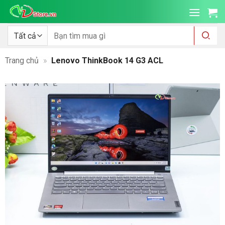
Bỏ
qua
nội
Tìm
kiếm:
dung
Trang chủ
»
Lenovo ThinkBook 14 G3 ACL