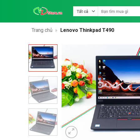
Bỏ
Tìm
qua
kiếm:
nội
dung
Trang chủ
»
Lenovo Thinkpad T490