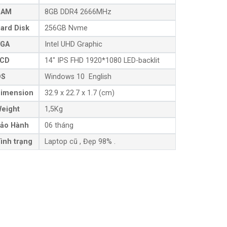
RAM
8GB DDR4 2666MHz
ard Disk
256GB Nvme
GA
Intel UHD Graphic
CD
14″ IPS FHD 1920*1080 LED-backlit
OS
Windows 10 English
imension
32.9 x 22.7 x 1.7 (cm)
eight
1,5Kg
ảo Hành
06 tháng
ình trạng
Laptop cũ , Đẹp 98% .