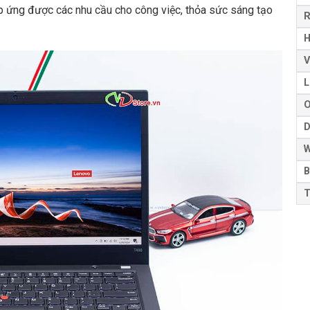
p ứng được các nhu cầu cho công việc, thỏa sức sáng tạo
H
V
L
D
W
B
T