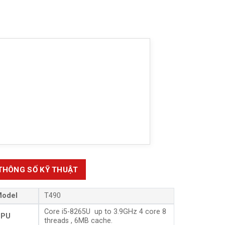
THÔNG SỐ KỸ THUẬT
odel
T490
Core i5-8265U up to 3.9GHz 4 core 8
CPU
threads , 6MB cache.