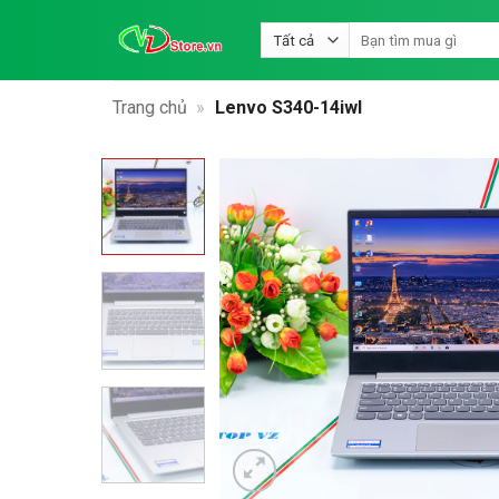
Bỏ
Tìm
qua
kiếm:
nội
dung
Trang chủ
»
Lenvo S340-14iwl