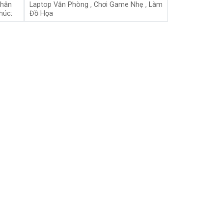
hân
Laptop Văn Phòng , Chơi Game Nhẹ , Làm
húc:
Đồ Họa