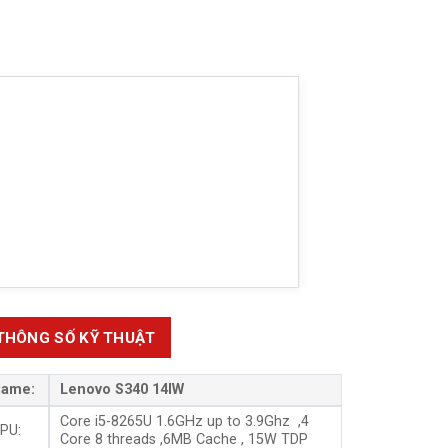
THÔNG SỐ KỸ THUẬT
ame:
Lenovo S340 14IW
Core i5-8265U
1.6GHz up to 3.9Ghz ,4
PU:
Core 8 threads ,6MB Cache , 15W TDP