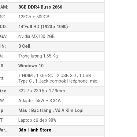
AM:
8GB DDR4 Buss 2666
SD:
128Gb + 500GB
CD:
14″Full HD (1920 x 1080)
GA:
Nvidia MX130 2GB
IN:
3 Cell
ei..:
Trọng lượng 1,55 Kg
S:
Windown 10
1 HDIM , 1 khe SD , 2 USB 3.0 , 1 USB
tt:
Type C , 1 Jack combok Hedphone, mic.
ize:
322.7 x 230.5 x 17.9mm
W:
Adapter 65W – 3.34A
p:
Màu : Bạc trắng , Vỏ A Kim Loại
T:
Laptop cũ đẹp 98%
ar..:
Bảo Hành Store