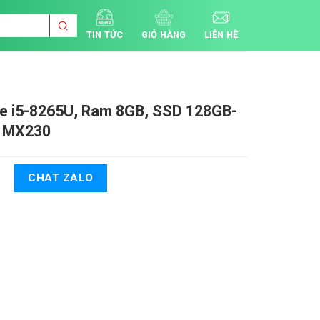
TIN TỨC
GIỎ HÀNG
LIÊN HỆ
e i5-8265U, Ram 8GB, SSD 128GB-
a MX230
CHAT ZALO