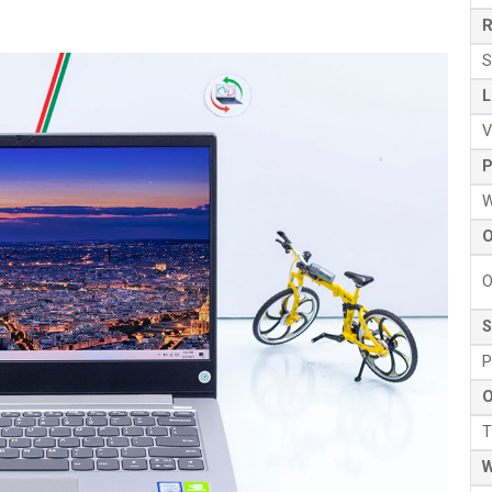
R
S
L
V
P
W
O
O
S
P
O
T
W