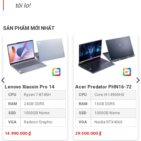
tôi lo!
SẢN PHẨM MỚI NHẤT
Lenovo Xiaoxin Pro 14
Acer Predator PHN16-72
CPU
Ryzen 7-8745H
CPU
Core i9-14900HX
RAM
24GB DDR5
RAM
16GB DDR5
SSD
1000GB Nvme
SSD
1000GB Nvme
VGA
Radeon Graphic
VGA
Nvidia RTX4060
14.990.000
₫
29.500.000
₫