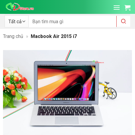
Bỏ
qua
nội
Tìm
kiếm:
dung
Trang chủ
»
Macbook Air 2015 i7