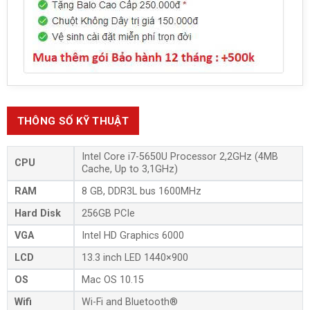
THÔNG SỐ KỸ THUẬT
Intel Core i7-5650U Processor 2,2GHz (4MB
CPU
Cache, Up to 3,1GHz)
RAM
8 GB, DDR3L bus 1600MHz
Hard Disk
256GB PCIe
VGA
Intel HD Graphics 6000
LCD
13.3 inch LED 1440×900
OS
Mac OS 10.15
Wifi
Wi-Fi and Bluetooth®