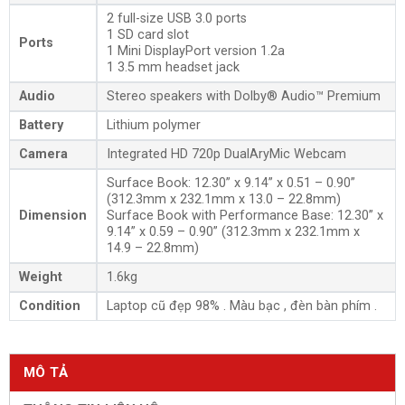
2 full-size USB 3.0 ports
1 SD card slot
Ports
1 Mini DisplayPort version 1.2a
1 3.5 mm headset jack
Audio
Stereo speakers with Dolby® Audio™ Premium
Battery
Lithium polymer
Camera
Integrated HD 720p DualAryMic Webcam
Surface Book: 12.30” x 9.14” x 0.51 – 0.90”
(312.3mm x 232.1mm x 13.0 – 22.8mm)
Dimension
Surface Book with Performance Base: 12.30” x
9.14” x 0.59 – 0.90” (312.3mm x 232.1mm x
14.9 – 22.8mm)
Weight
1.6kg
Condition
Laptop cũ đẹp 98% . Màu bạc , đèn bàn phím .
MÔ TẢ