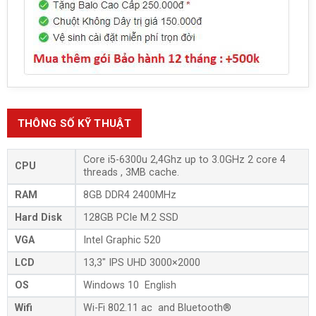
THÔNG SỐ KỸ THUẬT
Core i5-6300u 2,4Ghz up to 3.0GHz 2 core 4
CPU
threads , 3MB cache.
RAM
8GB DDR4 2400MHz
Hard Disk
128GB PCIe M.2 SSD
VGA
Intel Graphic 520
LCD
13,3″ IPS UHD 3000×2000
OS
Windows 10 English
Wifi
Wi-Fi 802.11 ac and Bluetooth®