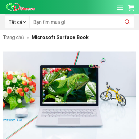
Bỏ
qua
nội
Tìm
kiếm:
dung
Trang chủ
»
Microsoft Surface Book