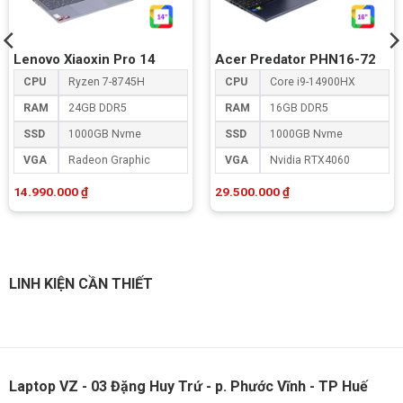
Lenovo Xiaoxin Pro 14
Acer Predator PHN16-72
CPU
Ryzen 7-8745H
CPU
Core i9-14900HX
RAM
24GB DDR5
RAM
16GB DDR5
SSD
1000GB Nvme
SSD
1000GB Nvme
VGA
Radeon Graphic
VGA
Nvidia RTX4060
14.990.000
₫
29.500.000
₫
LINH KIỆN CẦN THIẾT
Laptop VZ - 03 Đặng Huy Trứ - p. Phước Vĩnh - TP Huế