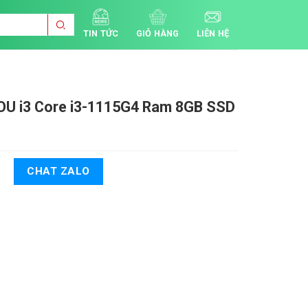
TIN TỨC
GIỎ HÀNG
LIÊN HỆ
OU i3
Core i3-1115G4 Ram 8GB SSD
CHAT ZALO