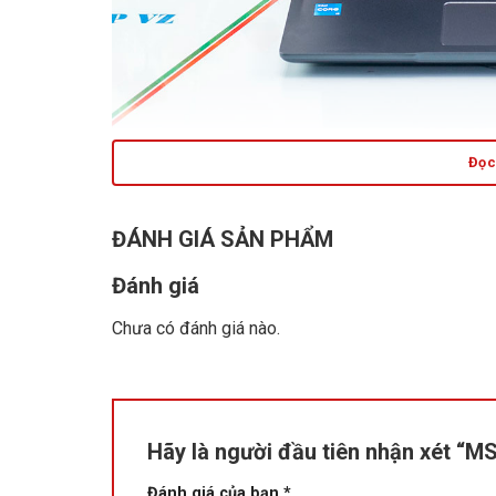
Đọc 
Thiết kế
ĐÁNH GIÁ SẢN PHẨM
Lớp vỏ kim loại bền chắc có gam màu xám chủ đạo 
Đánh giá
Modern, giúp cho chủ nhân sở hữu nó nổi bật hơn
người.
Chưa có đánh giá nào.
Hãy là người đầu tiên nhận xét “
Đánh giá của bạn
*