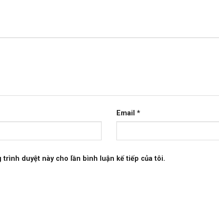
Email
*
 trình duyệt này cho lần bình luận kế tiếp của tôi.
ữu khối lượng chỉ vỏn vẹn 1.3 kg, cho phép bạn di chuyển