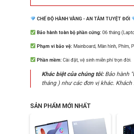
đến bất cứ mọi không gian bạn muốn mà không lo 
CHẾ ĐỘ HÀNH VÀNG - AN TÂM TUYỆT ĐỐI
Bảo hành toàn bộ phần cứng:
06 tháng (Lapto
Phạm vi bảo vệ:
Mainboard, Màn hình, Phím, Pin,
Phần mềm:
Cài đặt, vệ sinh miễn phí trọn đời.
Khác biệt của chúng tôi:
Bảo hành "t
tháng ) như các đơn vị khác. Khách 
SẢN PHẨM MỚI NHẤT