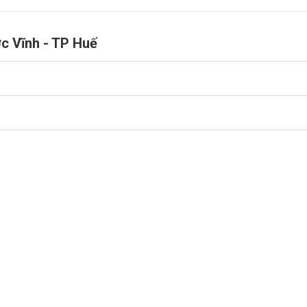
ớc Vĩnh - TP Huế
với tốc độ gõ phím nhanh chóng nhưng không tạo ra tiếng
vị trí phím ngay cả khi bạn làm việc trong môi trường thiếu