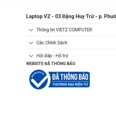
Laptop VZ - 03 Đặng Huy Trứ - p. Phư
Thông tin VIETZ COMPUTER
Các Chính Sách
Hỏi đáp - Hỗ trợ
WEBSITE ĐÃ THÔNG BÁO
Giúp tăng thêm hứng thú làm việc cho người dùng 
ồn xung quanh đồng thời soạn thảo chuẩn xác từng 
sáng.