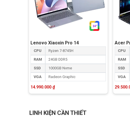
Lenovo Xiaoxin Pro 14
Acer P
Tiết diện phím rộng rãi với thiết kế tràn gần sát
CPU
Ryzen 7-8745H
CPU
hơn mà không bị vướng víu, kết hợp cùng hành trìn
RAM
24GB DDR5
RAM
SSD
1000GB Nvme
SSD
VGA
Radeon Graphic
VGA
14.990.000
₫
29.500
LINH KIỆN CẦN THIẾT