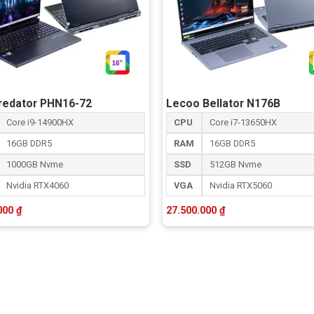
redator PHN16-72
Lecoo Bellator N176B
 cạnh máy, mang đến cho bạn khoảng cách gõ phím thoải mái
Core i9-14900HX
CPU
Core i7-13650HX
h sâu và đèn nền đặc sắc.
16GB DDR5
RAM
16GB DDR5
1000GB Nvme
SSD
512GB Nvme
Nvidia RTX4060
VGA
Nvidia RTX5060
.000
₫
27.500.000
₫