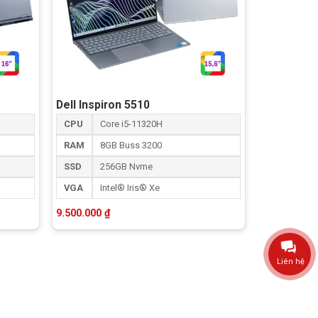
Dell Inspiron 5510
CPU
Core i5-11320H
RAM
8GB Buss 3200
SSD
256GB Nvme
VGA
Intel® Iris® Xe
9.500.000
₫
Liên hệ