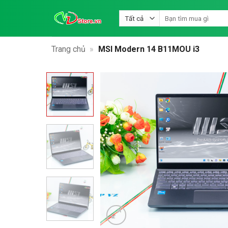
Bỏ
Tìm
qua
kiếm:
nội
dung
Trang chủ
»
MSI Modern 14 B11MOU i3