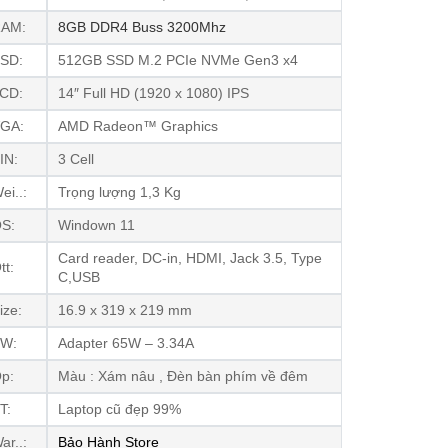
AM:
8GB DDR4 Buss 3200Mhz
SD:
512GB SSD M.2 PCIe NVMe Gen3 x4
CD:
14″ Full HD (1920 x 1080) IPS
GA:
AMD Radeon™ Graphics
IN:
3 Cell
ei..:
Trọng lượng 1,3 Kg
S:
Windown 11
Card reader, DC-in, HDMI, Jack 3.5, Type
tt:
C,USB
ize:
16.9 x 319 x 219 mm
W:
Adapter 65W – 3.34A
p:
Màu : Xám nâu , Đèn bàn phím về đêm
T:
Laptop cũ đẹp 99%
ar..:
Bảo Hành Store