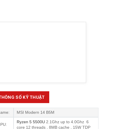
THÔNG SỐ KỸ THUẬT
ame:
MSI Modern 14 B5M
Ryzen 5 5500U
2.1Ghz up to 4.0Ghz 6
PU:
core 12 threads , 8MB cache , 15W TDP