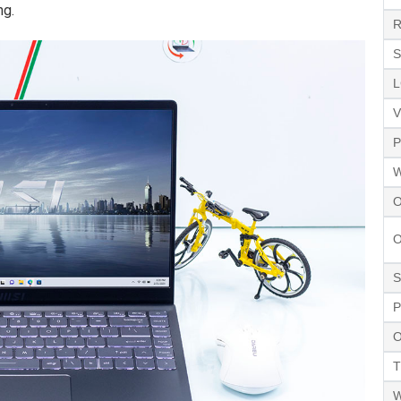
ng.
R
S
L
V
P
W
O
O
S
P
O
T
W