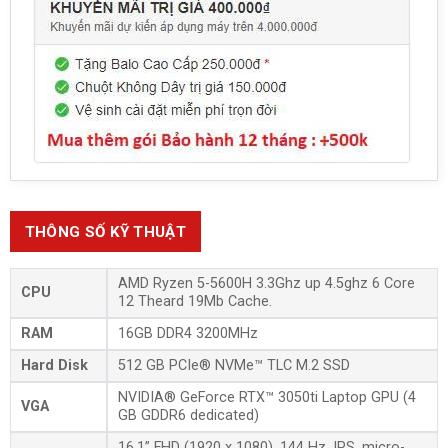
THÔNG SỐ KỸ THUẬT
AMD Ryzen 5-5600H 3.3Ghz up 4.5ghz 6 Core
CPU
12 Theard 19Mb Cache.
RAM
16GB DDR4 3200MHz
Hard Disk
512 GB PCIe® NVMe™ TLC M.2 SSD
NVIDIA® GeForce RTX™ 3050ti Laptop GPU (4
VGA
GB GDDR6 dedicated)
16.1” FHD (1920 x 1080), 144 Hz, IPS, micro-