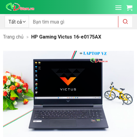
Bỏ
qua
nội
Tìm
kiếm:
dung
Trang chủ
»
HP Gaming Victus 16-e0175AX