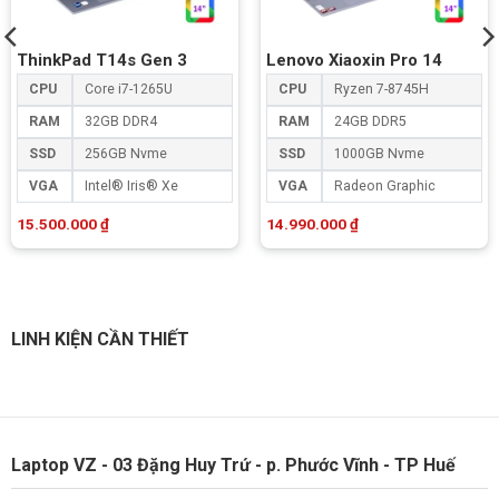
ThinkPad T14s Gen 3
Lenovo Xiaoxin Pro 14
CPU
Core i7-1265U
CPU
Ryzen 7-8745H
RAM
32GB DDR4
RAM
24GB DDR5
SSD
256GB Nvme
SSD
1000GB Nvme
VGA
Intel® Iris® Xe
VGA
Radeon Graphic
15.500.000
₫
14.990.000
₫
LINH KIỆN CẦN THIẾT
Laptop VZ - 03 Đặng Huy Trứ - p. Phước Vĩnh - TP Huế