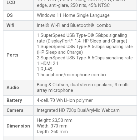
LCD
edge, anti-glare, 250 nits, 45% NTSC
OS
Windows 11 Home Single Language
Wifi
Intel® Wi-Fi and Bluetooth® combo
1 SuperSpeed USB Type-C® 5Gbps signaling
rate (DisplayPort™ 1.4, HP Sleep and Charge)
1 SuperSpeed USB Type-A 5Gbps signaling rate
(HP Sleep and Charge)
Ports
2 SuperSpeed USB Type-A 5Gbps signaling rate
1 HDMI 2.1
1 RJ-45
1 headphone/microphone combo
Bang & Olufsen, dual stereo speakers, 3 multi
Audio
array microphone
Battery
4-cell, 70 Wh Li-ion polymer
Camera
Integrated HD 720p DualAryMic Webcam
Height: 23,50 mm
Dimension
Width: 370 mm
Depth: 260 mm