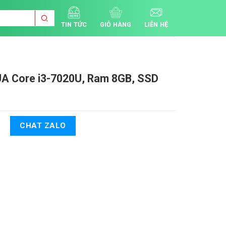
TIN TỨC
GIỎ HÀNG
LIÊN HỆ
UA
Core i3-7020U, Ram 8GB, SSD
CHAT ZALO