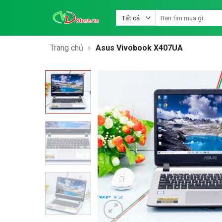
Bỏ
Tìm
qua
kiếm:
nội
dung
Trang chủ
»
Asus Vivobook X407UA