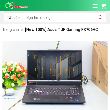
Bỏ
qua
nội
Tìm
kiếm:
dung
Trang chủ
»
[New 100%] Asus TUF Gaming FX706HC