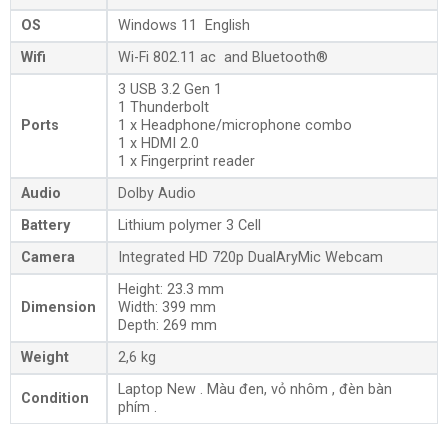
OS
Windows 11 English
Wifi
Wi-Fi 802.11 ac and Bluetooth®
3 USB 3.2 Gen 1
1 Thunderbolt
Ports
1 x Headphone/microphone combo
1 x HDMI 2.0
1 x Fingerprint reader
Audio
Dolby Audio
Battery
Lithium polymer 3 Cell
Camera
Integrated HD 720p DualAryMic Webcam
Height: 23.3 mm
Dimension
Width: 399 mm
Depth: 269 mm
Weight
2,6 kg
Laptop New . Màu đen, vỏ nhôm , đèn bàn
Condition
phím .