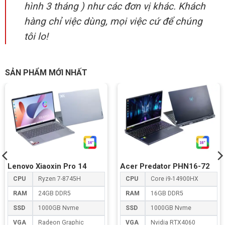
hình 3 tháng ) như các đơn vị khác. Khách
hàng chỉ việc dùng, mọi việc cứ để chúng
tôi lo!
SẢN PHẨM MỚI NHẤT
Lenovo Xiaoxin Pro 14
Acer Predator PHN16-72
CPU
Ryzen 7-8745H
CPU
Core i9-14900HX
RAM
24GB DDR5
RAM
16GB DDR5
SSD
1000GB Nvme
SSD
1000GB Nvme
VGA
Radeon Graphic
VGA
Nvidia RTX4060