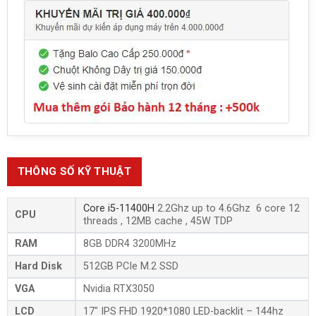
THÔNG SỐ KỸ THUẬT
Core i5-11400H
2.2Ghz up to 4.6Ghz 6 core 12
CPU
threads , 12MB cache , 45W TDP
RAM
8GB DDR4 3200MHz
Hard Disk
512GB PCIe M.2 SSD
VGA
Nvidia RTX3050
LCD
17″ IPS FHD 1920*1080 LED-backlit – 144hz