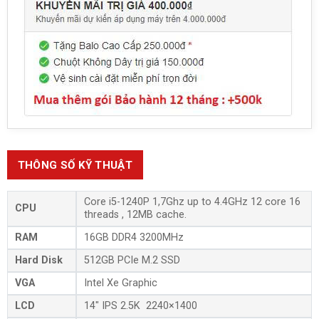
THÔNG SỐ KỸ THUẬT
Core i5-1240P 1,7Ghz up to 4.4GHz 12 core 16
CPU
threads , 12MB cache.
RAM
16GB DDR4 3200MHz
Hard Disk
512GB PCIe M.2 SSD
VGA
Intel Xe Graphic
LCD
14″ IPS 2.5K 2240×1400