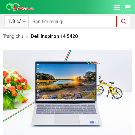
Bỏ
qua
nội
Tìm
kiếm:
dung
Trang chủ
»
Dell Inspiron 14 5420