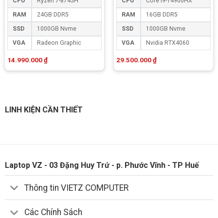
CPU
Ryzen 7-8745H
CPU
Core i9-14900HX
RAM
24GB DDR5
RAM
16GB DDR5
SSD
1000GB Nvme
SSD
1000GB Nvme
VGA
Radeon Graphic
VGA
Nvidia RTX4060
14.990.000
₫
29.500.000
₫
LINH KIỆN CẦN THIẾT
Laptop VZ - 03 Đặng Huy Trứ - p. Phước Vĩnh - TP Huế
Thông tin VIETZ COMPUTER
Các Chính Sách