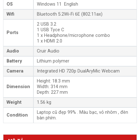
OS
Windows 11 English
Wifi
Bluetooth 5.2Wi-Fi 6E (802.11ax)
2 USB 3.2
1 USB Tyce C
Ports
1 x Headphone/microphone combo
1 x HDMI 2.0
Audio
Cruir Audio
Battery
Lithium polymer
Camera
Integrated HD 720p DualAryMic Webcam
Height: 18.3 mm
Dimension
Width: 314 mm
Depth: 227 mm
Weight
1.56 kg
Laptop cũ đẹp 99% . Màu bạc, vỏ nhôm , đèn
Condition
bàn phím.