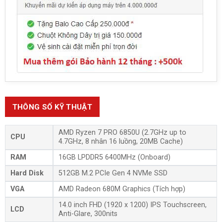
THÔNG SỐ KỸ THUẬT
AMD Ryzen 7 PRO 6850U (2.7GHz up to
CPU
4.7GHz, 8 nhân 16 luồng, 20MB Cache)
RAM
16GB LPDDR5 6400MHz (Onboard)
Hard Disk
512GB M.2 PCIe Gen 4 NVMe SSD
VGA
AMD Radeon 680M Graphics (Tích hợp)
14.0 inch FHD (1920 x 1200) IPS Touchscreen,
LCD
Anti-Glare, 300nits