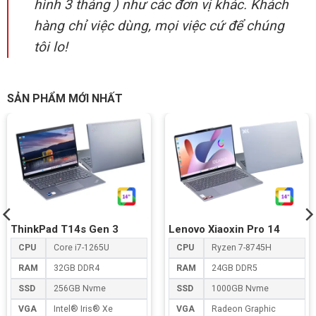
hình 3 tháng ) như các đơn vị khác. Khách
hàng chỉ việc dùng, mọi việc cứ để chúng
tôi lo!
SẢN PHẨM MỚI NHẤT
ThinkPad T14s Gen 3
Lenovo Xiaoxin Pro 14
CPU
Core i7-1265U
CPU
Ryzen 7-8745H
RAM
32GB DDR4
RAM
24GB DDR5
SSD
256GB Nvme
SSD
1000GB Nvme
VGA
Intel® Iris® Xe
VGA
Radeon Graphic