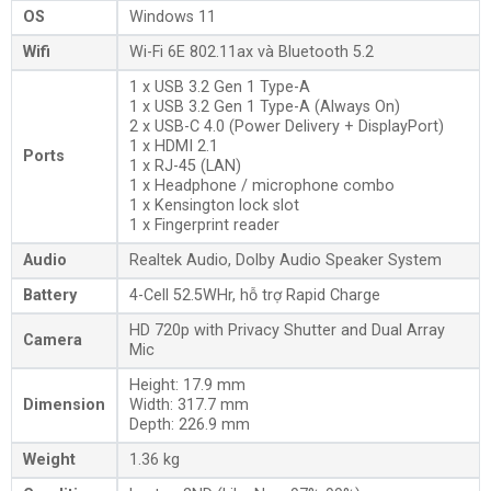
OS
Windows 11
Wifi
Wi-Fi 6E 802.11ax và Bluetooth 5.2
1 x USB 3.2 Gen 1 Type-A
1 x USB 3.2 Gen 1 Type-A (Always On)
2 x USB-C 4.0 (Power Delivery + DisplayPort)
1 x HDMI 2.1
Ports
1 x RJ-45 (LAN)
1 x Headphone / microphone combo
1 x Kensington lock slot
1 x Fingerprint reader
Audio
Realtek Audio, Dolby Audio Speaker System
Battery
4-Cell 52.5WHr, hỗ trợ Rapid Charge
HD 720p with Privacy Shutter and Dual Array
Camera
Mic
Height: 17.9 mm
Dimension
Width: 317.7 mm
Depth: 226.9 mm
Weight
1.36 kg