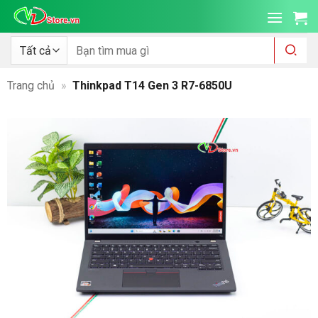
Bỏ
qua
nội
Tìm
kiếm:
dung
Trang chủ
»
Thinkpad T14 Gen 3 R7-6850U