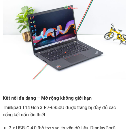
Kết nối đa dạng – Mở rộng không giới hạn
Thinkpad T14 Gen 3 R7-6850U được trang bị đầy đủ các
cổng kết nối cần thiết:
2 x USB-C 4.0 (hỗ trợ sạc, truyền dữ liệu, DisplayPort)