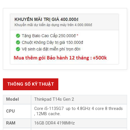
THÔNG SỐ KỸ THUẬT
Model
Thinkpad T14s Gen 2
Core i5-1135G7 up to 4.8GHz 4 core 8 threads
CPU
, 12MB cache.
RAM
16GB DDR4 4198MHz