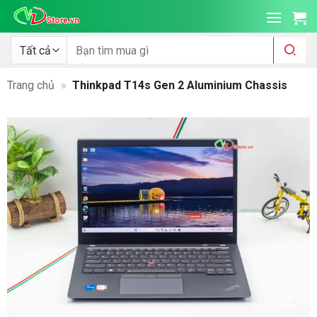
Bỏ
qua
nội
Tìm
kiếm:
dung
Trang chủ
»
Thinkpad T14s Gen 2 Aluminium Chassis