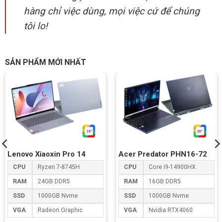
hàng chỉ việc dùng, mọi việc cứ để chúng
tôi lo!
SẢN PHẨM MỚI NHẤT
Lenovo Xiaoxin Pro 14
Acer Predator PHN16-72
CPU
Ryzen 7-8745H
CPU
Core i9-14900HX
RAM
24GB DDR5
RAM
16GB DDR5
SSD
1000GB Nvme
SSD
1000GB Nvme
VGA
Radeon Graphic
VGA
Nvidia RTX4060