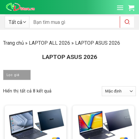
Bỏ
qua
nội
Tìm
kiếm:
dung
Trang chủ
»
LAPTOP ALL 2026
»
LAPTOP ASUS 2026
LAPTOP ASUS 2026
Lọc giá
Hiển thị tất cả 8 kết quả