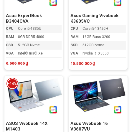
Asus ExpertBook
Asus Gaming Vivobook
B3404CVA
K3605VC
CPU
Core i5-1335U
CPU
Core i5-13420H
RAM
8GB DDR5 4800
RAM
16GB Buss 3200
SSD
512GB Nvme
SSD
512GB Nvme
VGA
Intel® Iris® Xe
VGA
Nvidia RTX3050
9.999.999
₫
15.500.000
₫
-14%
ASUS Vivobook 14X
Asus Vivobook 16
M1403
V3607VU