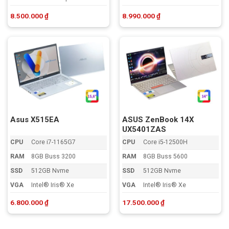
8.500.000
₫
8.990.000
₫
Asus X515EA
ASUS ZenBook 14X
UX5401ZAS
CPU
Core i7-1165G7
CPU
Core i5-12500H
RAM
8GB Buss 3200
RAM
8GB Buss 5600
SSD
512GB Nvme
SSD
512GB Nvme
VGA
Intel® Iris® Xe
VGA
Intel® Iris® Xe
6.800.000
₫
17.500.000
₫