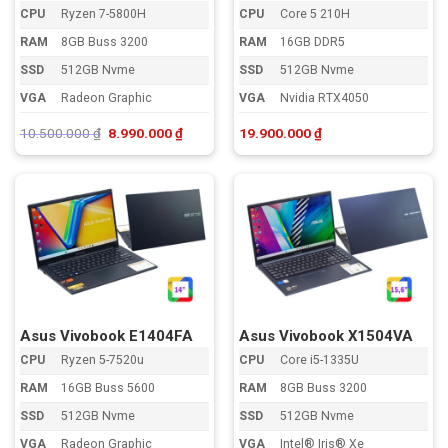
CPU
Ryzen 7-5800H
CPU
Core 5 210H
RAM
8GB Buss 3200
RAM
16GB DDR5
SSD
512GB Nvme
SSD
512GB Nvme
VGA
Radeon Graphic
VGA
Nvidia RTX4050
Giá
Giá
10.500.000
₫
8.990.000
₫
19.900.000
₫
gốc
hiện
là:
tại
10.500.000 ₫.
là:
8.990.000 ₫.
Asus Vivobook E1404FA
Asus Vivobook X1504VA
CPU
Ryzen 5-7520u
CPU
Core i5-1335U
RAM
16GB Buss 5600
RAM
8GB Buss 3200
SSD
512GB Nvme
SSD
512GB Nvme
VGA
Radeon Graphic
VGA
Intel® Iris® Xe