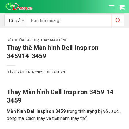
Bỏ
qua
nội
Tìm
kiếm:
dung
SỮA CHỮA LAPTOP
,
THAY MÀN HÌNH
Thay thế Màn hình Dell Inspiron
345914-3459
ĐĂNG VÀO
21/02/2021
BỞI
SAGOVN
Thay Màn hình Dell Inspiron 3459 14-
3459
Màn hình Dell Inspiron 3459
trong tình trạng bị vỡ , sọc ,
bóng ma. Cách thay và tiến hành thay thế