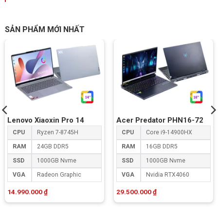
SẢN PHẨM MỚI NHẤT
Lenovo Xiaoxin Pro 14
Acer Predator PHN16-72
CPU
Ryzen 7-8745H
CPU
Core i9-14900HX
RAM
24GB DDR5
RAM
16GB DDR5
SSD
1000GB Nvme
SSD
1000GB Nvme
VGA
Radeon Graphic
VGA
Nvidia RTX4060
14.990.000
₫
29.500.000
₫