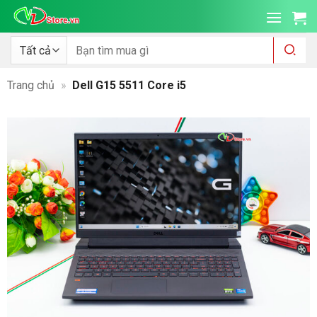
Bỏ
qua
nội
Tìm
kiếm:
dung
Trang chủ
»
Dell G15 5511 Core i5