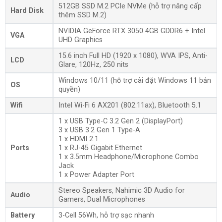
512GB SSD M.2 PCIe NVMe (hỗ trợ nâng cấp
Hard Disk
thêm SSD M.2)
NVIDIA GeForce RTX 3050 4GB GDDR6 + Intel
VGA
UHD Graphics
15.6 inch Full HD (1920 x 1080), WVA IPS, Anti-
LCD
Glare, 120Hz, 250 nits
Windows 10/11 (hỗ trợ cài đặt Windows 11 bản
OS
quyền)
Wifi
Intel Wi-Fi 6 AX201 (802.11ax), Bluetooth 5.1
1 x USB Type-C 3.2 Gen 2 (DisplayPort)
3 x USB 3.2 Gen 1 Type-A
1 x HDMI 2.1
Ports
1 x RJ-45 Gigabit Ethernet
1 x 3.5mm Headphone/Microphone Combo
Jack
1 x Power Adapter Port
Stereo Speakers, Nahimic 3D Audio for
Audio
Gamers, Dual Microphones
Battery
3-Cell 56Wh, hỗ trợ sạc nhanh