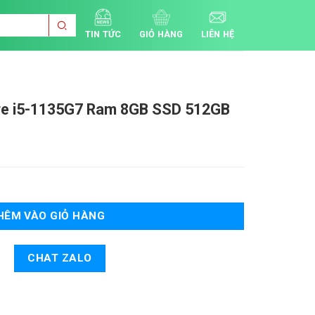
TIN TỨC
GIỎ HÀNG
LIÊN HỆ
e i5-1135G7 Ram 8GB SSD 512GB
Khoảng
iá:
từ
14.500.000 ₫
đến
Tạm
HÊM VÀO GIỎ HÀNG
Hết
CHAT ZALO