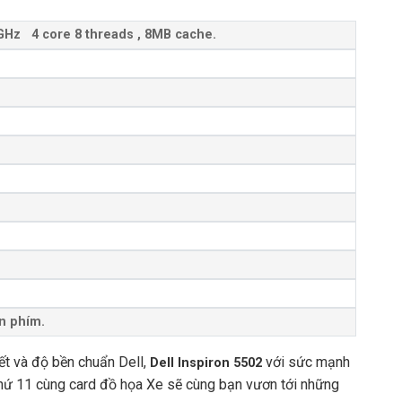
GHz 4 core 8 threads , 8MB cache.
àn phím.
tiết và độ bền chuẩn Dell,
với sức mạnh
Dell Inspiron 5502
ệ thứ 11 cùng card đồ họa Xe sẽ cùng bạn vươn tới những