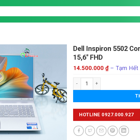
Dell Inspiron 5502
Cor
15,6'' FHD
14.500.000
₫
–
Tạm Hết
g
Dell Inspiron 5502 số lượng
T
HOTLINE 0927.000.927