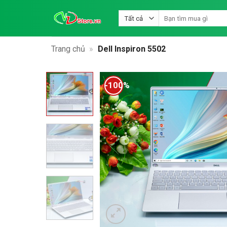
Bỏ
Tìm
qua
kiếm:
nội
dung
Trang chủ
»
Dell Inspiron 5502
-100%