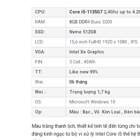
CPU:
Core i5-1135G7
2,4Ghz up to 4.2
RAM:
8GB DDR
4 Buss 3200
SSD:
Nvme 512GB
LCD:
15,6 inch FullHD 1920 x 1080 , IPS
VGA:
Intel Xe Graphic
PIN:
3 Cell , 45Wh
TT:
Like new 99%
War..:
06 tháng
Wei..:
Trọng lượng 1,7 kg
OS:
Microsoft Windows 10
Op:
Màu : Bạc , Vỏ Kim Loại , Đèn b
Màu trắng thanh lịch, thiết kế tinh tế đến từng chi 
đáng kinh ngạc từ bộ vi xử lý Intel Core i5 thế h