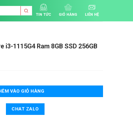
TIN TỨC
GIỎ HÀNG
LIÊN HỆ
re i3-1115G4 Ram 8GB SSD 256GB
hoảng
á:
500.000 ₫
ến
ạm
HÊM VÀO GIỎ HÀNG
ết
CHAT ZALO