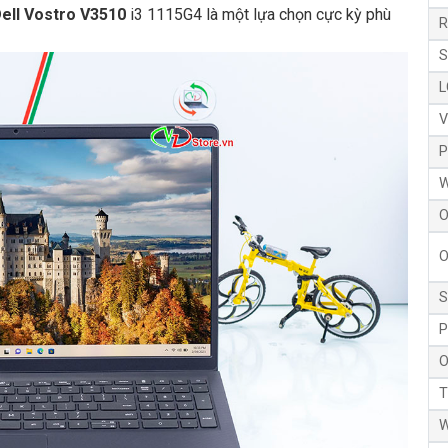
ell Vostro V3510
i3 1115G4 là một lựa chọn cực kỳ phù
R
S
L
V
P
W
O
O
S
P
O
T
W