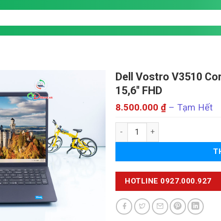
Dell Vostro V3510
Co
15,6'' FHD
K
8.500.000
₫
–
Tạm Hết
gi
từ
Dell Vostro V3510 số lượng
8.
đ
T
T
H
HOTLINE 0927.000.927