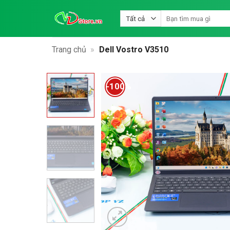
Bỏ
Tìm
qua
kiếm:
nội
dung
Trang chủ
»
Dell Vostro V3510
-100%