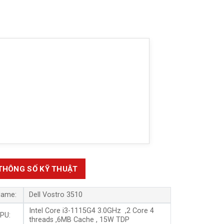
THÔNG SỐ KỸ THUẬT
ame:
Dell Vostro 3510
Intel Core i3-1115G4
3.0GHz ,2 Core 4
PU:
threads ,6MB Cache , 15W TDP