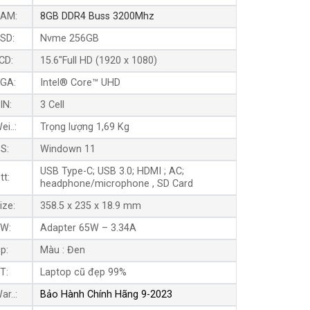
AM:
8GB DDR4 Buss 3200Mhz
SD:
Nvme 256GB
CD:
15.6″Full HD (1920 x 1080)
GA:
Intel® Core™ UHD
IN:
3 Cell
ei..:
Trọng lượng 1,69 Kg
S:
Windown 11
USB Type-C; USB 3.0; HDMI ; AC;
tt:
headphone/microphone , SD Card
ize:
358.5 x 235 x 18.9 mm
W:
Adapter 65W – 3.34A
p:
Màu : Đen
T:
Laptop cũ đẹp 99%
ar..:
Bảo Hành Chính Hãng 9-2023