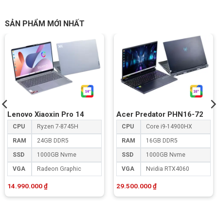
SẢN PHẨM MỚI NHẤT
Lenovo Xiaoxin Pro 14
Acer Predator PHN16-72
CPU
Ryzen 7-8745H
CPU
Core i9-14900HX
RAM
24GB DDR5
RAM
16GB DDR5
SSD
1000GB Nvme
SSD
1000GB Nvme
VGA
Radeon Graphic
VGA
Nvidia RTX4060
14.990.000
₫
29.500.000
₫