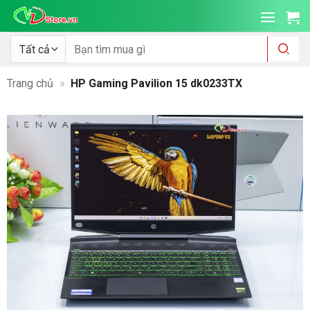
Bỏ
qua
nội
Tìm
kiếm:
dung
Trang chủ
»
HP Gaming Pavilion 15 dk0233TX