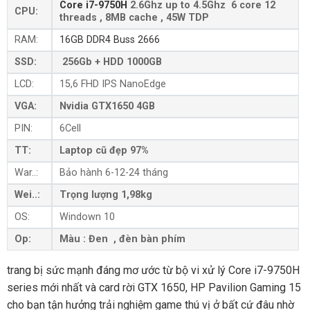
Core i7-9750H
2.6Ghz up to 4.5Ghz 6 core 12
CPU:
threads , 8MB cache , 45W TDP
RAM:
16GB DDR4 Buss 2666
SSD:
256Gb + HDD 1000GB
LCD:
15,6 FHD IPS NanoEdge
VGA:
Nvidia GTX1650 4GB
PIN:
6Cell
TT:
Laptop cũ đẹp 97%
War..:
Bảo hành 6-12-24 tháng
Wei..:
Trọng lượng 1,98kg
OS:
Windown 10
Op:
Màu : Đen , đèn bàn phím
trang bị sức mạnh đáng mơ ước từ bộ vi xử lý Core i7-9750H
series mới nhất và card rời GTX 1650, HP Pavilion Gaming 15
cho bạn tận hưởng trải nghiệm game thú vị ở bất cứ đâu nhờ