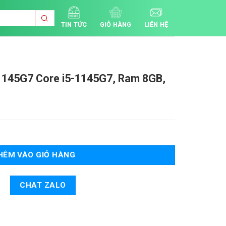
TIN TỨC
GIỎ HÀNG
LIÊN HỆ
-1145G7
Core i5-1145G7, Ram 8GB,
ố lượng
HÊM VÀO GIỎ HÀNG
CHAT ZALO