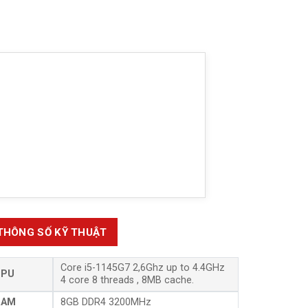
THÔNG SỐ KỸ THUẬT
Core i5-1145G7 2,6Ghz up to 4.4GHz
CPU
4 core 8 threads , 8MB cache.
RAM
8GB DDR4 3200MHz