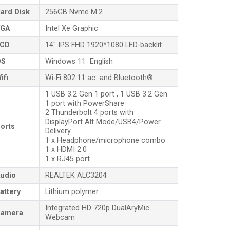
ard Disk
256GB Nvme M.2
GA
Intel Xe Graphic
CD
14″ IPS FHD 1920*1080 LED-backlit
OS
Windows 11 English
ifi
Wi-Fi 802.11 ac and Bluetooth®
1 USB 3.2 Gen 1 port , 1 USB 3.2 Gen
1 port with PowerShare
2 Thunderbolt 4 ports with
DisplayPort Alt Mode/USB4/Power
orts
Delivery
1 x Headphone/microphone combo
1 x HDMI 2.0
1 x RJ45 port
udio
REALTEK ALC3204
attery
Lithium polymer
Integrated HD 720p DualAryMic
amera
Webcam