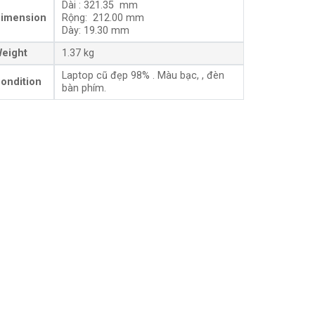
Dài : 321.35 mm
imension
Rộng: 212.00 mm
Dày: 19.30 mm
eight
1.37 kg
Laptop cũ đẹp 98% . Màu bạc, , đèn
ondition
bàn phím.