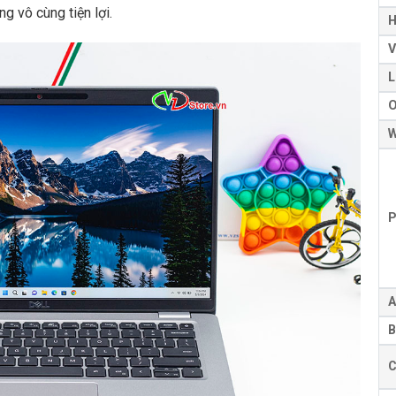
 vô cùng tiện lợi.
H
V
L
W
P
A
B
C