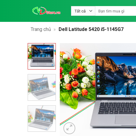
Bỏ
Tìm
qua
kiếm:
nội
dung
Trang chủ
»
Dell Latitude 5420 i5-1145G7