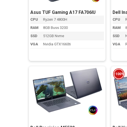
Asus TUF Gaming A17 FA706IU
Dell I
CPU
Ryzen 7 4800H
CPU
RAM
8GB Buss 3200
RAM
SSD
512GB Nvme
SSD
VGA
Nvidia GTX1660ti
VGA
-100%