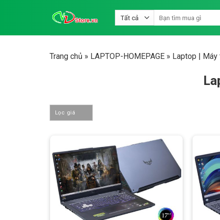
Bỏ
Tìm
qua
kiếm:
nội
dung
Trang chủ
»
LAPTOP-HOMEPAGE
»
Laptop | Máy t
La
Lọc giá