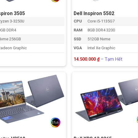
nspiron 3505
Dell Inspiron 5502
Ryzen 3-3250U
CPU
Core i5-1135G7
8GB DDR4
RAM
8GB DDR4 3200
Nvme 256GB
SSD
512GB Nvme
Radeon Graphic
VGA
Intel Xe Graphic
Khoảng
14.500.000
₫
–
Tạm Hết
giá:
từ
14.500.
đến
Tạm
Hết