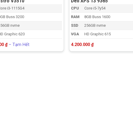
ostro V3510
Dell XPS 13 9365
Core i3-1115G4
CPU
Core i5-7y54
8GB Buss 3200
RAM
8GB Buss 1600
256GB nvme
SSD
256GB nvme
HD Graphic 620
VGA
HD Graphic 615
Khoảng
000
₫
–
Tạm Hết
4.200.000
₫
giá:
từ
8.500.000 ₫
đến
Tạm
Hết