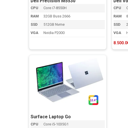
Dell Precision M5530
Dell V
CPU
Core i7-8550H
CPU
RAM
32GB Buss 2666
RAM
SSD
512GB Nvme
SSD
VGA
Nvidia P2000
VGA
8.500.
Surface Laptop Go
CPU
Core i5-1035G1