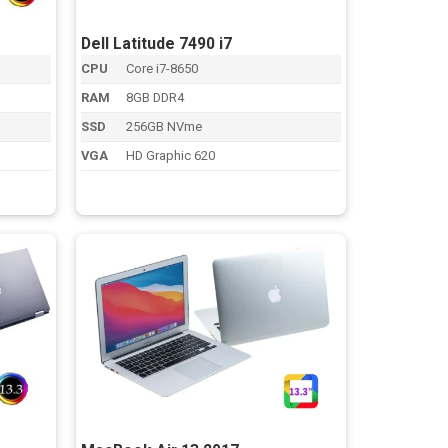
Dell Latitude 7490 i7
CPU
Core i7-8650
RAM
8GB DDR4
SSD
256GB NVme
VGA
HD Graphic 620
000 ₫