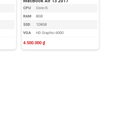
MacBook Air 13 2017
CPU
Core i5
RAM
8GB
SSD
128GB
VGA
HD Graphic 6000
4.500.000
₫