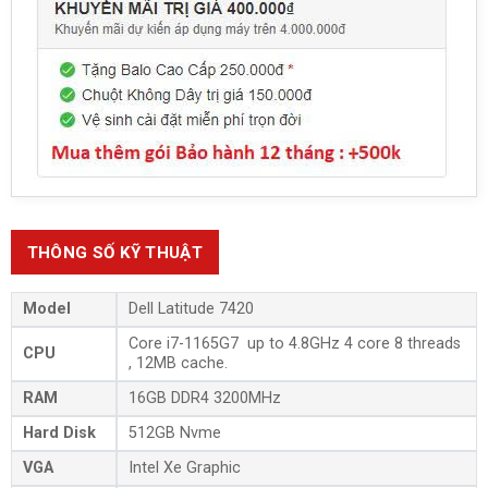
THÔNG SỐ KỸ THUẬT
Model
Dell Latitude 7420
Core i7-1165G7 up to 4.8GHz 4 core 8 threads
CPU
, 12MB cache.
RAM
16GB DDR4 3200MHz
Hard Disk
512GB Nvme
VGA
Intel Xe Graphic