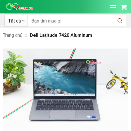
Bỏ
qua
nội
Tìm
kiếm:
dung
Trang chủ
»
Dell Latitude 7420 Aluminum