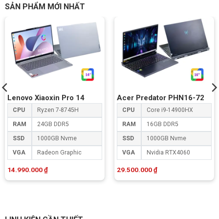
SẢN PHẨM MỚI NHẤT
Lenovo Xiaoxin Pro 14
Acer Predator PHN16-72
CPU
Ryzen 7-8745H
CPU
Core i9-14900HX
RAM
24GB DDR5
RAM
16GB DDR5
SSD
1000GB Nvme
SSD
1000GB Nvme
VGA
Radeon Graphic
VGA
Nvidia RTX4060
14.990.000
₫
29.500.000
₫