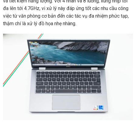
và tiết kiệm năng lượng. Với 4 nhân và 8 luồng, xung nhịp tối
đa lên tới 4.7GHz, vi xử lý này đáp ứng tốt các nhu cầu công
việc từ văn phòng cơ bản đến các tác vụ đa nhiệm phức tạp,
thậm chí là xử lý đồ họa nhẹ nhàng.