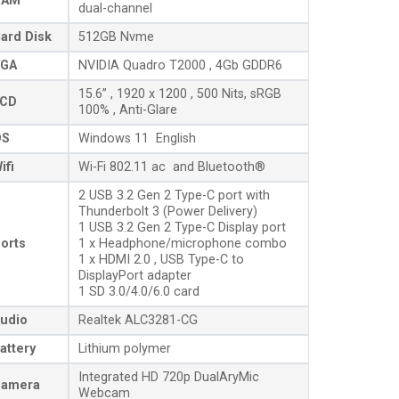
RAM
dual-channel
ard Disk
512GB Nvme
GA
NVIDIA Quadro T2000 , 4Gb GDDR6
15.6” , 1920 x 1200 , 500 Nits, sRGB
CD
100% , Anti-Glare
OS
Windows 11 English
ifi
Wi-Fi 802.11 ac and Bluetooth®
2 USB 3.2 Gen 2 Type-C port with
Thunderbolt 3 (Power Delivery)
1 USB 3.2 Gen 2 Type-C Display port
orts
1 x Headphone/microphone combo
1 x HDMI 2.0 , USB Type-C to
DisplayPort adapter
1 SD 3.0/4.0/6.0 card
udio
Realtek ALC3281-CG
attery
Lithium polymer
Integrated HD 720p DualAryMic
amera
Webcam