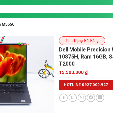
on M5550
Tình Trạng: Hết Hàng
Dell Mobile Precisio
10875H, Ram 16GB, SS
T2000
15.500.000
₫
HOTLINE 0927.000.927