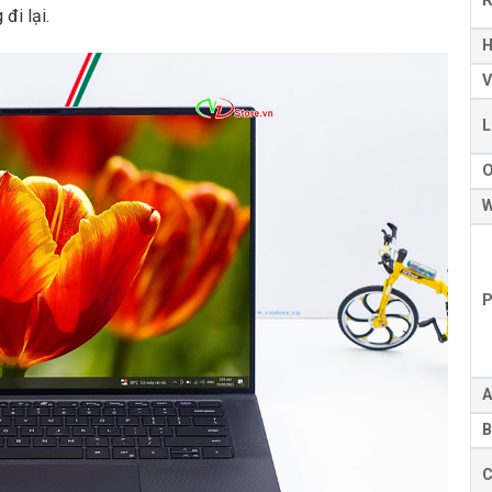
đi lại.
H
V
L
W
P
A
B
C