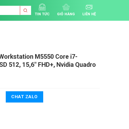
TIN TỨC
GIỎ HÀNG
LIÊN HỆ
n Workstation M5550
Core i7-
D 512, 15,6" FHD+, Nvidia Quadro
CHAT ZALO