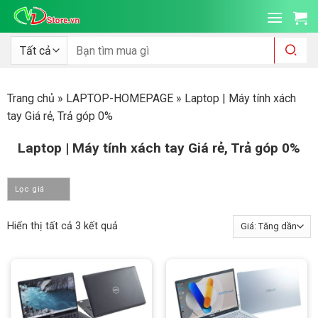
Bỏ
qua
nội
Tìm
kiếm:
dung
Trang chủ
»
LAPTOP-HOMEPAGE
»
Laptop | Máy tính xách
tay Giá rẻ, Trả góp 0%
Laptop | Máy tính xách tay Giá rẻ, Trả góp 0%
Lọc giá
Đã
Hiển thị tất cả 3 kết quả
sắp
xếp
theo
giá:
thấp