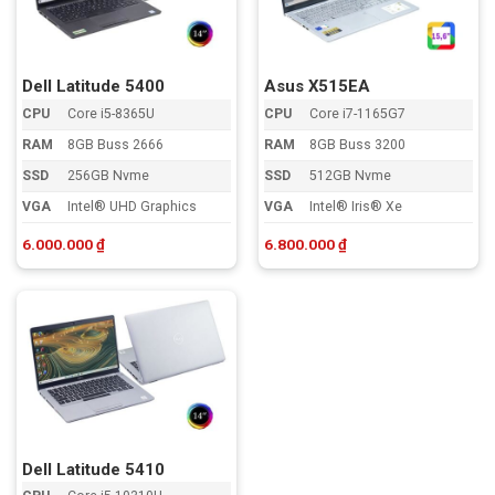
đến
cao
Dell Latitude 5400
Asus X515EA
CPU
Core i5-8365U
CPU
Core i7-1165G7
RAM
8GB Buss 2666
RAM
8GB Buss 3200
SSD
256GB Nvme
SSD
512GB Nvme
VGA
Intel® UHD Graphics
VGA
Intel® Iris® Xe
6.000.000
₫
6.800.000
₫
Dell Latitude 5410