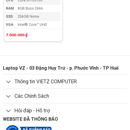
CPU
Core i5-10310U
RAM
8GB Buss 2666
SSD
256GB Nvme
VGA
Intel® Core™ UHD
7.000.000
₫
Laptop VZ - 03 Đặng Huy Trứ - p. Phước Vĩnh - TP Huế
Thông tin VIETZ COMPUTER
Các Chính Sách
Hỏi đáp - Hỗ trợ
WEBSITE ĐÃ THÔNG BÁO